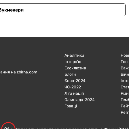
 букмекери
Аналітика
Нов
Інтерв'ю
Топ
Ексклюзив
Важ
ання на zbirna.com
Блоги
Війн
Євро-2024
Істо
ЧC-2022
Ста
Ліга націй
Різн
Олімпіада-2024
Гем
Гравці
Рей
Рей