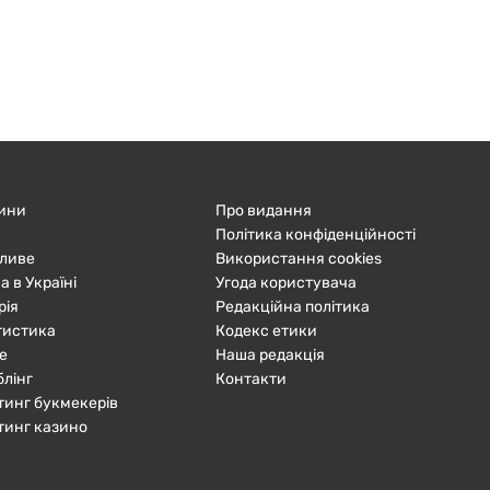
ини
Про видання
Політика конфіденційності
ливе
Використання cookies
а в Україні
Угода користувача
рія
Редакційна політика
тистика
Кодекс етики
е
Наша редакція
блінг
Контакти
тинг букмекерів
тинг казино