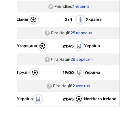
Friendlies
7 червня
Данія
Україна
2 : 1
Ліга Націй
25 вересня
Угорщина
Україна
21:45
Ліга Націй
28 вересня
Грузія
Україна
19:00
Ліга Націй
2 жовтня
Україна
Northern Ireland
21:45