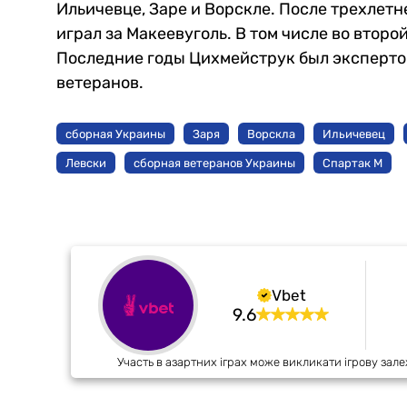
Ильичевце, Заре и Ворскле. После трехлет
играл за Макеевуголь. В том числе во второй
Последние годы Цихмейструк был эксперто
ветеранов.
сборная Украины
Заря
Ворскла
Ильичевец
Левски
сборная ветеранов Украины
Спартак М
Vbet
9.6
Участь в азартних іграх може викликати ігрову зале