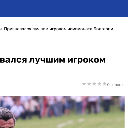
и. Признавался лучшим игроком чемпионата Болгарии
авался лучшим игроком
★
★
★
★
★
★
★
★
★
★
0 голосів