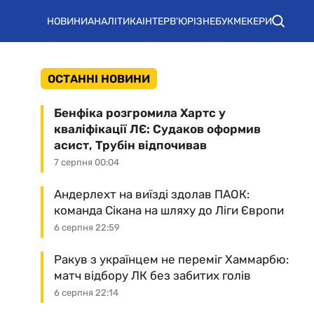
НОВИНИ
АНАЛІТИКА
ІНТЕРВ'Ю
РІЗНЕ
БУКМЕКЕРИ
ОСТАННІ НОВИНИ
Бенфіка розгромила Хартс у
кваліфікації ЛЄ: Судаков оформив
асист, Трубін відпочивав
7 серпня 00:04
Андерлехт на виїзді здолав ПАОК:
команда Сікана на шляху до Ліги Європи
6 серпня 22:59
Ракув з українцем не переміг Хаммарбю:
матч відбору ЛК без забитих голів
6 серпня 22:14