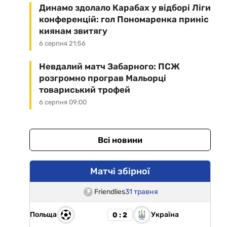
Динамо здолало Карабах у відборі Ліги
конференцій: гол Пономаренка приніс
киянам звитягу
6 серпня 21:56
Невдалий матч Забарного: ПСЖ
розгромно програв Мальорці
товариський трофей
6 серпня 09:00
Всі новини
Матчі збірної
Friendlies
31 травня
Польща
Україна
0 : 2