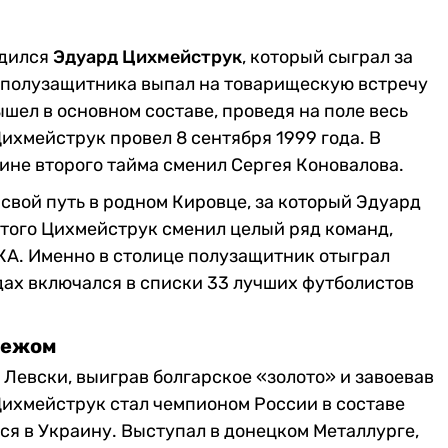
одился
Эдуард Цихмейструк
, который сыграл за
 полузащитника выпал на товарищескую встречу
вышел в основном составе, проведя на поле весь
ихмейструк провел 8 сентября 1999 года. В
дине второго тайма сменил Сергея Коновалова.
свой путь в родном Кировце, за который Эдуард
этого Цихмейструк сменил целый ряд команд,
СКА. Именно в столице полузащитник отыграл
дах включался в списки 33 лучших футболистов
бежом
 Левски, выиграв болгарское «золото» и завоевав
Цихмейструк стал чемпионом России в составе
ся в Украину. Выступал в донецком Металлурге,