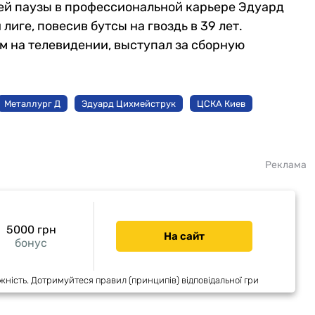
ней паузы в профессиональной карьере Эдуард
 лиге, повесив бутсы на гвоздь в 39 лет.
м на телевидении, выступал за сборную
Металлург Д
Эдуард Цихмейструк
ЦСКА Киев
Реклама
5000 грн
На сайт
бонус
жність. Дотримуйтеся правил (принципів) відповідальної гри