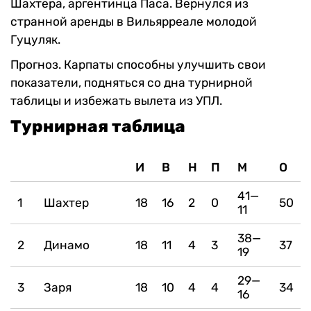
Шахтера, аргентинца Паса. Вернулся из
странной аренды в Вильярреале молодой
Гуцуляк.
Прогноз. Карпаты способны улучшить свои
показатели, подняться со дна турнирной
таблицы и избежать вылета из УПЛ.
Турнирная таблица
И
В
Н
П
М
О
41—
1
Шахтер
18
16
2
0
50
11
38—
2
Динамо
18
11
4
3
37
19
29—
3
Заря
18
10
4
4
34
16