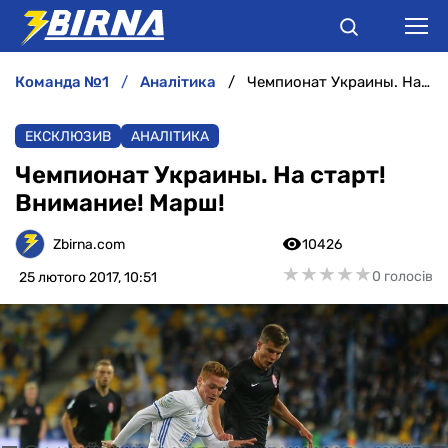
команда №1
аналітика
Чемпионат Украины. На старт! Внимание! Марш!
НОВИНИ
ЕКСКЛЮЗИВ
АНАЛІТИКА
АНАЛІТИКА
Чемпионат Украины. На старт!
Внимание! Марш!
ІНТЕРВ'Ю
Zbirna.com
10426
РІЗНЕ
★
★
★
★
★
★
★
★
★
★
0 голосів
25 лютого 2017, 10:51
БУКМЕКЕРИ