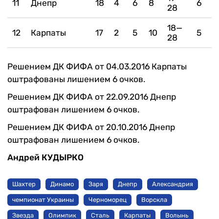
11
Днепр
18
4
6
8
6
28
18—
12
Карпаты
17
2
5
10
5
28
Решением ДК ФИФА от 04.03.2016 Карпаты
оштрафованы лишением 6 очков.
Решением ДК ФИФА от 22.09.2016 Днепр
оштрафован лишением 6 очков.
Решением ДК ФИФА от 20.10.2016 Днепр
оштрафован лишением 6 очков.
Андрей КУДЫРКО
Шахтер
Динамо
Заря
Днепр
Александрия
чемпионат Украины
Черноморец
Ворскла
Звезда
Олимпик
Сталь
Карпаты
Волынь