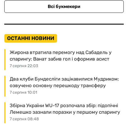
Всі букмекери
ОСТАННІ НОВИНИ
Жирона втратила перемогу над Сабадель у
спарингу: Ванат забив гол і оформив асист
7 серпня 22:03
Два клуби Бундесліги зацікавилися Мудриком:
озвучено основну перешкоду трансферу
7 серпня 10:01
Збірна України WU-17 розпочала збір: підопічні
Лемешко зазнали поразки у першому спарингу
7 серпня 08:48