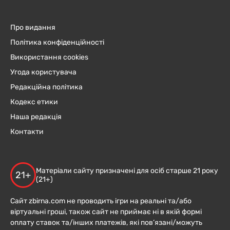
Про видання
Політика конфіденційності
Використання cookies
Угода користувача
Редакційна політика
Кодекс етики
Наша редакція
Контакти
Матеріали сайту призначені для осіб старше 21 року
21+
(21+)
Сайт zbirna.com не проводить ігри на реальні та/або
віртуальні гроші, також сайт не приймає ні в якій формі
оплату ставок та/інших платежів, які пов’язані/можуть