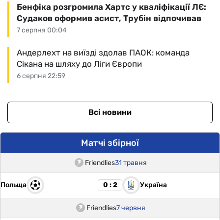
Бенфіка розгромила Хартс у кваліфікації ЛЄ:
Судаков оформив асист, Трубін відпочивав
7 серпня 00:04
Андерлехт на виїзді здолав ПАОК: команда
Сікана на шляху до Ліги Європи
6 серпня 22:59
Всі новини
Матчі збірної
Friendlies
31 травня
Польща
Україна
0 : 2
Friendlies
7 червня