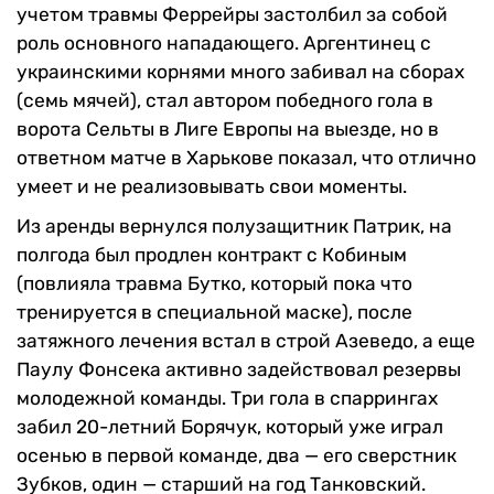
учетом травмы Феррейры застолбил за собой
роль основного нападающего. Аргентинец с
украинскими корнями много забивал на сборах
(семь мячей), стал автором победного гола в
ворота Сельты в Лиге Европы на выезде, но в
ответном матче в Харькове показал, что отлично
умеет и не реализовывать свои моменты.
Из аренды вернулся полузащитник Патрик, на
полгода был продлен контракт с Кобиным
(повлияла травма Бутко, который пока что
тренируется в специальной маске), после
затяжного лечения встал в строй Азеведо, а еще
Паулу Фонсека активно задействовал резервы
молодежной команды. Три гола в спаррингах
забил 20-летний Борячук, который уже играл
осенью в первой команде, два — его сверстник
Зубков, один — старший на год Танковский.