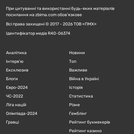
При цитуванні та використанні будь-яких матеріалів
посилання на zbirna.com обов'язкове
Всі права захищені © 2017 - 2026 ТОВ «ПМХ»
Ідентифікатор медіа R40-06374
Аналітика
Новини
Інтерв'ю
Топ
Ексклюзив
Важливе
Блоги
Війна в Україні
Євро-2024
Історія
ЧC-2022
Статистика
Ліга націй
Різне
Олімпіада-2024
Гемблінг
Гравці
Рейтинг букмекерів
Рейтинг казино