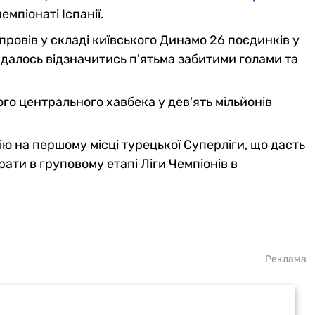
емпіонаті Іспанії.
ровів у складі київського Динамо 26 поєдинків у
 вдалось відзначитись п'ятьма забитими голами та
.
го центрального хавбека у дев'ять мільйонів
ю на першому місці турецької Суперліги, що дасть
ати в груповому етапі Ліги Чемпіонів в
Реклама