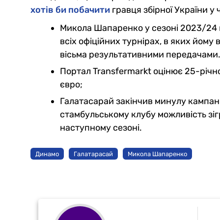
хотів би побачити
гравця збірної України у ч
Микола Шапаренко у сезоні 2023/24 п
всіх офіційних турнірах, в яких йому
вісьма результативними передачами
Портал Transfermarkt оцінює 25-річно
євро;
Галатасарай закінчив минулу кампані
стамбульському клубу можливість зігр
наступному сезоні.
Динамо
Галатарасай
Микола Шапаренко