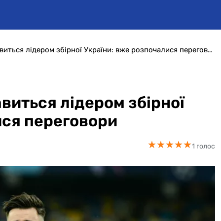
Чемпіон Туреччини цікавиться лідером збірної України: вже розпочалися переговори
виться лідером збірної
ися переговори
★
★
★
★
★
★
★
★
★
★
1 голос