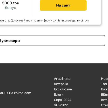
5000 грн
На сайт
бонус
жність. Дотримуйтеся правил (принципів) відповідальної гри
 букмекери
Аналітика
Нов
Інтерв'ю
Топ
Ексклюзив
Важ
ання на zbirna.com
Блоги
Війн
Євро-2024
Істо
ЧC-2022
Ста