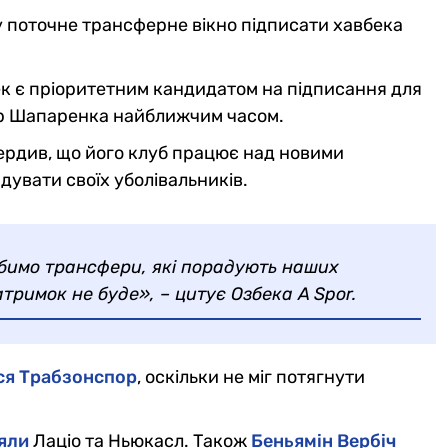
 поточне трансферне вікно підписати хавбека
к є пріоритетним кандидатом на підписання для
ер Шапаренка найближчим часом.
ердив, що його клуб працює над новими
увати своїх уболівальників.
бимо трансфери, які порадують наших
атримок не буде», – цитує Озбека A Spor.
ся Трабзонспор
, оскільки не міг потягнути
яли
Лаціо та Ньюкасл. Також
Беньямін Вербіч