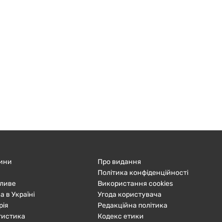
ини
Про видання
Політика конфіденційності
ливе
Використання cookies
а в Україні
Угода користувача
рія
Редакційна політика
тистика
Кодекс етики