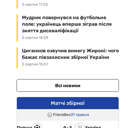
5 серпня 17:22
Мудрик повернувся на футбольне
поле: українець вперше зіграв після
зняття дискваліфікації
5 серпня 16:29
Циганков озвучив вимогу Жироні: чого
бажає півзахисник збірної України
5 серпня 15:51
Всі новини
Матчі збірної
Friendlies
31 травня
Польща
Україна
0 : 2