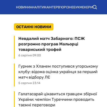
НОВИНИ
АНАЛІТИКА
ІНТЕРВ'Ю
РІЗНЕ
БУКМЕКЕРИ
ОСТАННІ НОВИНИ
Невдалий матч Забарного: ПСЖ
розгромно програв Мальорці
товариський трофей
6 серпня 09:00
Гурник з Хланем поступився угорському
клубу: відома оцінка українця за перший
матч відбору ЛЄ
5 серпня 23:14
Галатасарай цікавиться гравцем збірної
України: чемпіон Туреччини проводить
таємні переговори