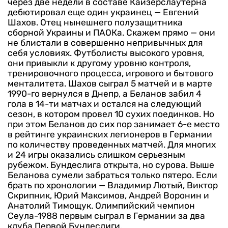
через две недели в составе Кайзерслаутерна
дебютировал еще один украинец — Евгений
Шахов. Отец нынешнего полузащитника
сборной Украины и ПАОКа. Скажем прямо — они
не блистали в совершенно непривычных для
себя условиях. Футболисты высокого уровня,
они привыкли к другому уровню контроля,
тренировочного процесса, игрового и бытового
менталитета. Шахов сыграл 5 матчей и в марте
1990-го вернулся в Днепр, а Беланов забил 4
гола в 14-ти матчах и остался на следующий
сезон, в котором провел 10 сухих поединков. Но
при этом Беланов до сих пор занимает 6-е место
в рейтинге украинских легионеров в Германии
по количеству проведенных матчей. Для многих
и 24 игры оказались слишком серьезным
рубежом. Бундеслига открыта, но сурова. Выше
Беланова сумели забраться только пятеро. Если
брать по хронологии — Владимир Лютый, Виктор
Скрипник, Юрий Максимов, Андрей Воронин и
Анатолий Тимощук. Олимпийский чемпион
Сеула-1988 первым сыграл в Германии за два
клуба Первой Бундеслиги.