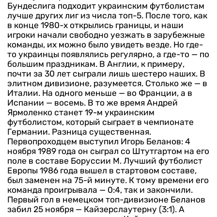
Бундеслига подходит украинским футболистам
лучше других лиг из числа топ-5. После того, как
в конце 1980-х открылись границы, и наши
игроки начали свободно уезжать в зарубежные
команды, их можно было увидеть везде. Но где-
то украинцы появлялись регулярно, а где-то — по
большим праздникам. В Англии, к примеру,
почти за 30 лет сыграли лишь шестеро наших. В
элитном дивизионе, разумеется. Столько же — в
Италии. На одного меньше — во Франции, а в
Испании — восемь. В то же время Андрей
Ярмоленко станет 19-м украинским
футболистом, который сыграет в чемпионате
Германии. Разница существенная.
Первопроходцем выступил Игорь Беланов: 4
ноября 1989 года он сыграл со Штутгартом на его
поле в составе Боруссии М. Лучший футболист
Европы 1986 года вышел в стартовом составе,
был заменен на 75-й минуте. К тому времени его
команда проигрывала — 0:4, так и закончили.
Первый гол в немецком топ-дивизионе Беланов
забил 25 ноября — Кайзерслаутерну (3:1). А