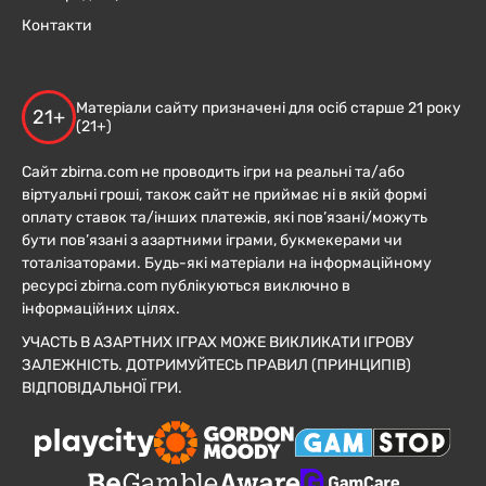
Контакти
Матеріали сайту призначені для осіб старше 21 року
21+
(21+)
Сайт zbirna.com не проводить ігри на реальні та/або
віртуальні гроші, також сайт не приймає ні в якій формі
оплату ставок та/інших платежів, які пов’язані/можуть
бути пов’язані з азартними іграми, букмекерами чи
тоталізаторами. Будь-які матеріали на інформаційному
ресурсі zbirna.com публікуються виключно в
інформаційних цілях.
УЧАСТЬ В АЗАРТНИХ ІГРАХ МОЖЕ ВИКЛИКАТИ ІГРОВУ
ЗАЛЕЖНІСТЬ. ДОТРИМУЙТЕСЬ ПРАВИЛ (ПРИНЦИПІВ)
ВІДПОВІДАЛЬНОЇ ГРИ.