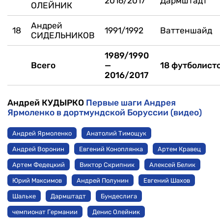
2016/2017
Дармштадт
ОЛЕЙНИК
Андрей
18
1991/1992
Ваттеншайд
СИДЕЛЬНИКОВ
1989/1990
Всего
—
18 футболист
2016/2017
Андрей КУДЫРКО
Первые шаги Андрея
Ярмоленко в дортмундской Боруссии (видео)
Андрей Ярмоленко
Анатолий Тимощук
Андрей Воронин
Евгений Коноплянка
Артем Кравец
Артем Федецкий
Виктор Скрипник
Алексей Белик
Юрий Максимов
Андрей Полунин
Евгений Шахов
Шальке
Дармштадт
Бундеслига
чемпионат Германии
Денис Олейник