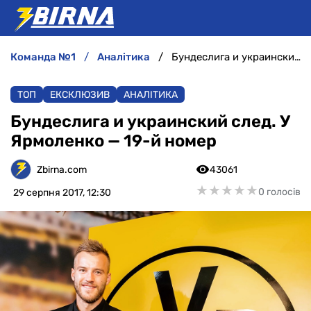
команда №1
аналітика
Бундеслига и украинский след. У Ярмоленко — 19-й номер
НОВИНИ
ТОП
ЕКСКЛЮЗИВ
АНАЛІТИКА
АНАЛІТИКА
Бундеслига и украинский след. У
Ярмоленко — 19-й номер
ІНТЕРВ'Ю
Zbirna.com
43061
РІЗНЕ
★
★
★
★
★
★
★
★
★
★
0 голосів
29 серпня 2017, 12:30
БУКМЕКЕРИ