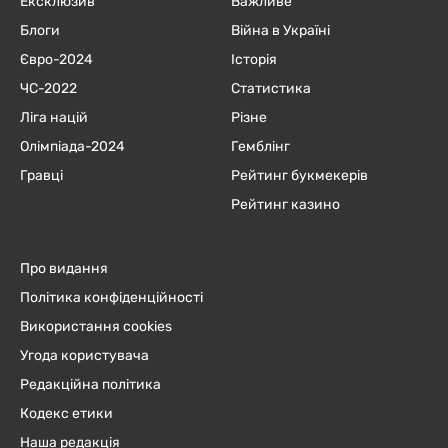
Ексклюзив
Важливе
Блоги
Війна в Україні
Євро-2024
Історія
ЧC-2022
Статистика
Ліга націй
Різне
Олімпіада-2024
Гемблінг
Гравці
Рейтинг букмекерів
Рейтинг казино
Про видання
Політика конфіденційності
Використання cookies
Угода користувача
Редакційна політика
Кодекс етики
Наша редакція