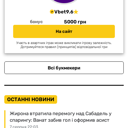
Vbet
9.6
5000 грн
бонус
На сайт
Участь в азартних іграх може викликати ігрову залежність.
Дотримуйтеся правил (принципів) відповідальної гри
Всі букмекери
ОСТАННІ НОВИНИ
Жирона втратила перемогу над Сабадель у
спарингу: Ванат забив гол і оформив асист
7 серпня 22:03