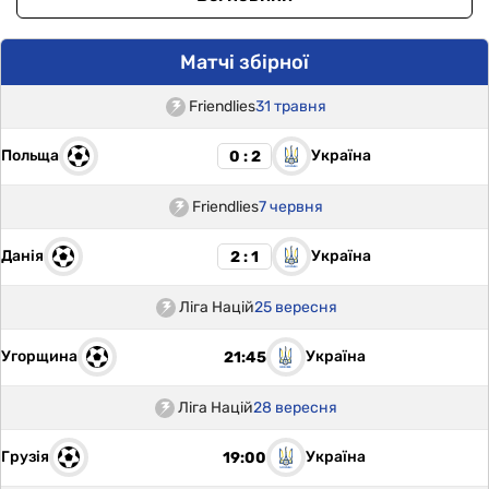
Матчі збірної
Friendlies
31 травня
Польща
Україна
0 : 2
Friendlies
7 червня
Данія
Україна
2 : 1
Ліга Націй
25 вересня
Угорщина
Україна
21:45
Ліга Націй
28 вересня
Грузія
Україна
19:00