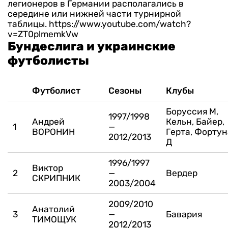
легионеров в Германии располагались в
середине или нижней части турнирной
таблицы. https://www.youtube.com/watch?
v=ZT0plmemkVw
Бундеслига и украинские
футболисты
Футболист
Сезоны
Клубы
Боруссия М,
1997/1998
Андрей
Кельн, Байер,
1
—
ВОРОНИН
Герта, Фортун
2012/2013
Д
1996/1997
Виктор
2
—
Вердер
СКРИПНИК
2003/2004
2009/2010
Анатолий
3
—
Бавария
ТИМОЩУК
2012/2013