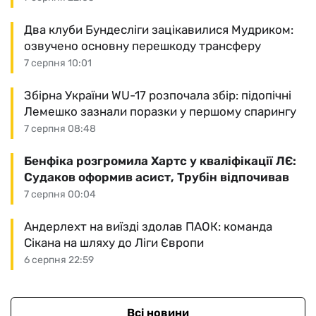
Два клуби Бундесліги зацікавилися Мудриком:
озвучено основну перешкоду трансферу
7 серпня 10:01
Збірна України WU-17 розпочала збір: підопічні
Лемешко зазнали поразки у першому спарингу
7 серпня 08:48
Бенфіка розгромила Хартс у кваліфікації ЛЄ:
Судаков оформив асист, Трубін відпочивав
7 серпня 00:04
Андерлехт на виїзді здолав ПАОК: команда
Сікана на шляху до Ліги Європи
6 серпня 22:59
Всі новини