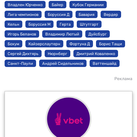
Владлен Юрченко
Байер
Кубок Германии
Лига чемпионов
Боруссия Д
Бавария
Вердер
Кельн
Боруссия М
Герта
Штутгарт
Игорь Беланов
Владимир Лютый
Дуйсбург
Бохум
Кайзерслаутерн
Фортуна Д
Борис Тащи
Сергей Дихтярь
Нюрнберг
Дмитрий Коваленко
Санкт-Паули
Андрей Сидельников
Ваттеншайд
Реклама