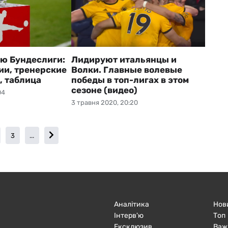
ю Бундеслиги:
Лидируют итальянцы и
ии, тренерские
Волки. Главные волевые
, таблица
победы в топ-лигах в этом
сезоне (видео)
04
3 травня 2020, 20:20
3
...
Аналітика
Нов
Інтерв'ю
Топ
Ексклюзив
Важ