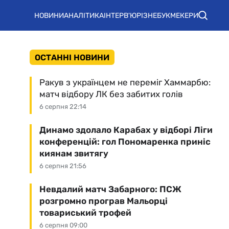
НОВИНИ
АНАЛІТИКА
ІНТЕРВ'Ю
РІЗНЕ
БУКМЕКЕРИ
ОСТАННІ НОВИНИ
Ракув з українцем не переміг Хаммарбю:
матч відбору ЛК без забитих голів
6 серпня 22:14
Динамо здолало Карабах у відборі Ліги
конференцій: гол Пономаренка приніс
киянам звитягу
6 серпня 21:56
Невдалий матч Забарного: ПСЖ
розгромно програв Мальорці
товариський трофей
6 серпня 09:00