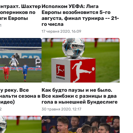
йнтрахт. Шахтер
Исполком УЕФА: Лига
соперников по
Европы возобновится 5-го
иги Европы
августа, финал турнира -- 21-
го числа
1
17 червня 2020, 16:09
у реку. Все
Как будто паузы и не было.
нальти сезона в
Все камбэки с разницы в два
видео)
гола в нынешней Бундеслиге
2
30 травня 2020, 12:17