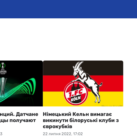
нций. Датчане
Німецький Кельн вимагає
дцы получают
викинути білоруські клуби з
єврокубків
53
22 липня 2022, 17:02