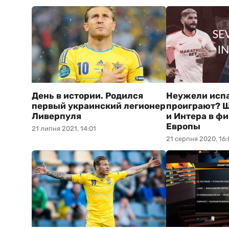
День в истории. Родился
Неужели исп
первый украинский легионер
проиграют? 
Ливерпуля
и Интера в ф
Европы
21 липня 2021, 14:01
21 серпня 2020, 16: