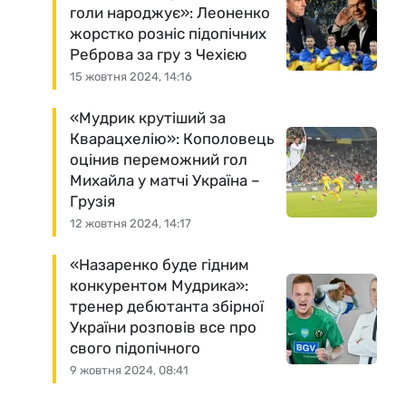
голи народжує»: Леоненко
жорстко розніс підопічних
Реброва за гру з Чехією
15 жовтня 2024, 14:16
«Мудрик крутіший за
Кварацхелію»: Кополовець
оцінив переможний гол
Михайла у матчі Україна –
Грузія
12 жовтня 2024, 14:17
«Назаренко буде гідним
конкурентом Мудрика»:
тренер дебютанта збірної
України розповів все про
свого підопічного
9 жовтня 2024, 08:41