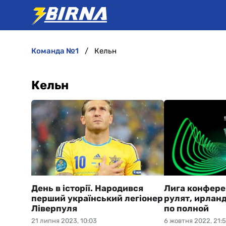
команда №1
Кельн
Кельн
День в історії. Народився
Лига конфере
перший український легіонер
рулят, ирлан
Ліверпуля
по полной
21 липня 2023, 10:03
6 жовтня 2022, 21: