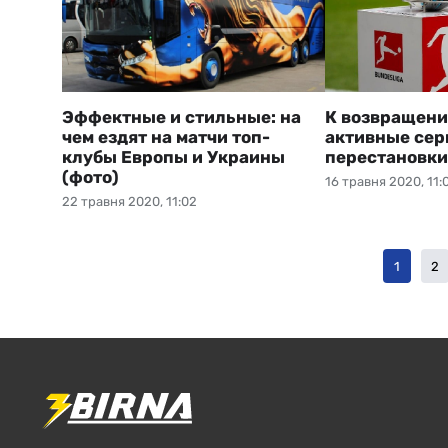
Эффектные и стильные: на
К возвращени
чем ездят на матчи топ-
активные сер
клубы Европы и Украины
перестановки
(фото)
16 травня 2020, 11:
22 травня 2020, 11:02
1
2