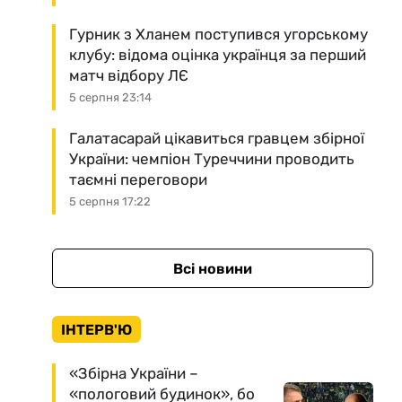
Гурник з Хланем поступився угорському
клубу: відома оцінка українця за перший
матч відбору ЛЄ
5 серпня 23:14
Галатасарай цікавиться гравцем збірної
України: чемпіон Туреччини проводить
таємні переговори
5 серпня 17:22
Всі новини
ІНТЕРВ'Ю
«Збірна України –
«пологовий будинок», бо