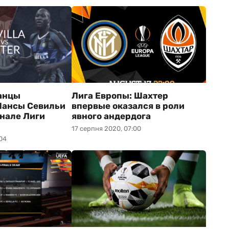
анцы
Лига Европы: Шахтер
Шансы Севильи
впервые оказался в роли
инале Лиги
явного андердога
17 серпня 2020, 07:00
04