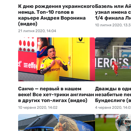
К дню рождения украинского
Базель или А
немца. Топ-10 голов в
узнал имена 
карьере Андрея Воронина
1/4 финала Л
(видео)
10 липня 2020, 13:3
21 липня 2020, 14:04
Санчо — первый в нашем
Дважды в одн
веке! Все хет-трики англичан
незабитые пе
в других топ-лигах (видео)
Бундеслиге (
10 червня 2020, 14:02
4 червня 2020, 14:0