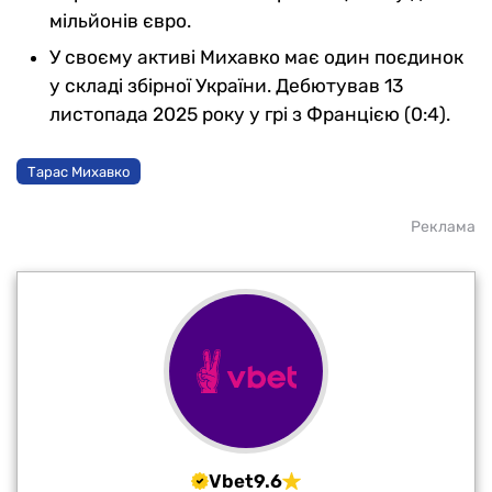
мільйонів євро.
У своєму активі Михавко має один поєдинок
у складі збірної України. Дебютував 13
листопада 2025 року у грі з Францією (0:4).
Тарас Михавко
Реклама
Vbet
9.6