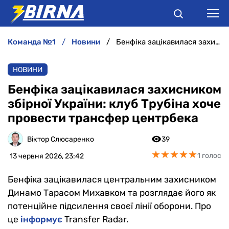
команда №1
новини
Бенфіка зацікавилася захисником збірної України: клуб Трубіна хоче провести трансфер центрбека
НОВИНИ
НОВИНИ
АНАЛІТИКА
Бенфіка зацікавилася захисником
збірної України: клуб Трубіна хоче
ІНТЕРВ'Ю
провести трансфер центрбека
РІЗНЕ
Віктор Слюсаренко
39
★
★
★
★
★
★
★
★
★
★
1 голос
13 червня 2026, 23:42
БУКМЕКЕРИ
Бенфіка зацікавилася центральним захисником
Динамо Тарасом Михавком та розглядає його як
потенційне підсилення своєї лінії оборони. Про
це
інформує
Transfer Radar.