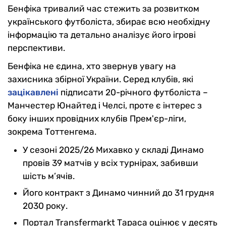
Бенфіка тривалий час стежить за розвитком
українського футболіста, збирає всю необхідну
інформацію та детально аналізує його ігрові
перспективи.
Бенфіка не єдина, хто звернув увагу на
захисника збірної України. Серед клубів, які
зацікавлені
підписати 20-річного футболіста –
Манчестер Юнайтед і Челсі, проте є інтерес з
боку інших провідних клубів Прем'єр-ліги,
зокрема Тоттенгема.
У сезоні 2025/26 Михавко у складі Динамо
провів 39 матчів у всіх турнірах, забивши
шість м’ячів.
Його контракт з Динамо чинний до 31 грудня
2030 року.
Портал Transfermarkt Тараса оцінює у десять