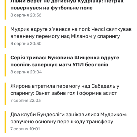
Лівий Берег не дотиснув Кудрівку: Петряк
повернувся на футбольне поле
8 серпня 20:56
Мудрик вдруге з'явився на полі: Челсі святкував
впевнену перемогу над Міланом у спарингу
8 серпня 20:30
Серія триває: Буковина Шищенка вдруге
поспіль завершує матч УПЛ без голів
8 серпня 20:04
Жирона втратила перемогу над Сабадель у
спарингу: Ванат забив гол і оформив асист
7 серпня 22:03
Два клуби Бундесліги зацікавилися Мудриком:
озвучено основну перешкоду трансферу
7 серпня 10:01