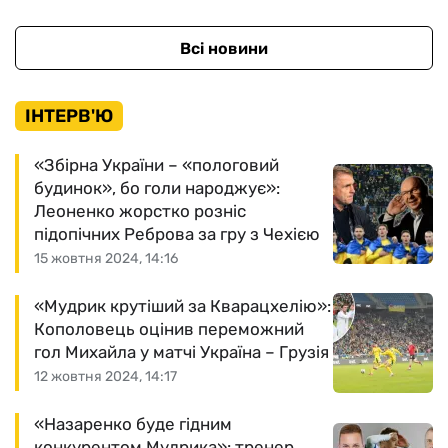
Всі новини
ІНТЕРВ'Ю
«Збірна України – «пологовий
будинок», бо голи народжує»:
Леоненко жорстко розніс
підопічних Реброва за гру з Чехією
15 жовтня 2024, 14:16
«Мудрик крутіший за Кварацхелію»:
Кополовець оцінив переможний
гол Михайла у матчі Україна – Грузія
12 жовтня 2024, 14:17
«Назаренко буде гідним
конкурентом Мудрика»: тренер