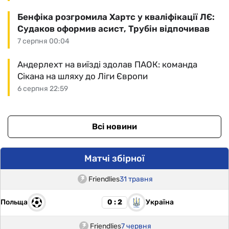
Бенфіка розгромила Хартс у кваліфікації ЛЄ:
Судаков оформив асист, Трубін відпочивав
7 серпня 00:04
Андерлехт на виїзді здолав ПАОК: команда
Сікана на шляху до Ліги Європи
6 серпня 22:59
Всі новини
Матчі збірної
Friendlies
31 травня
Польща
Україна
0 : 2
Friendlies
7 червня