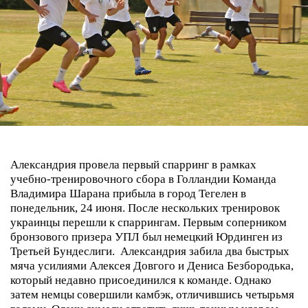
Александрия провела первый спарринг в рамках
учебно-тренировочного сбора в Голландии
Команда
Владимира Шарана прибыла в город Тегелен в
понедельник, 24 июня. После нескольких тренировок
украинцы перешли к спаррингам. Первым соперником
бронзового призера УПЛ был немецкий Юрдинген из
Третьей Бундеслиги.
Александрия забила два быстрых
мяча усилиями Алексея Довгого и Дениса Безбородька,
который недавно присоединился к команде. Однако
затем немцы совершили камбэк, отличившись четырьмя