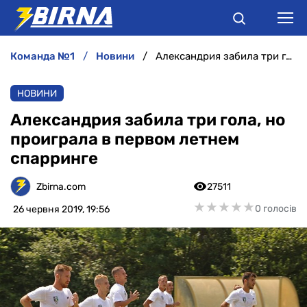
команда №1
новини
Александрия забила три гола, но проиграла в первом летнем спарринге
НОВИНИ
НОВИНИ
АНАЛІТИКА
Александрия забила три гола, но
проиграла в первом летнем
ІНТЕРВ'Ю
спарринге
РІЗНЕ
Zbirna.com
27511
★
★
★
★
★
★
★
★
★
★
0 голосів
26 червня 2019, 19:56
БУКМЕКЕРИ