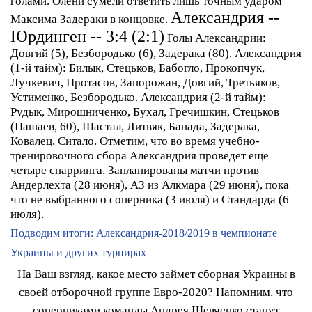
голами. Олени сумели ответить лишь точным ударом
Александрия --
Максима Задераки в концовке.
Юрдинген -- 3:4 (2:1)
Голы Александрии:
Довгий (5), Безбородько (6), Задерака (80).
Александрия
(1-й тайм):
Билык, Стецьков, Бабогло, Прокопчук,
Лучкевич, Протасов, Запорожан, Довгий, Третьяков,
Устименко, Безбородько.
Александрия (2-й тайм):
Рудык, Мирошниченко, Бухал, Гречишкин, Стецьков
(Пашаев, 60), Шастал, Литвяк, Банада, Задерака,
Ковалец, Ситало.
Отметим, что во время учебно-
тренировочного сбора Александрия проведет еще
четыре спарринга. Запланированы матчи против
Андерлехта (28 июня), АЗ из Алкмара (29 июня), пока
что не выбранного соперника (3 июля) и Стандарда (6
июля).
Подводим итоги: Александрия-2018/2019 в чемпионате
Украины и других турнирах
На Ваш взгляд, какое место займет сборная Украины в
своей отборочной группе Евро-2020? Напомним, что
соперниками команды Андрея Шевченко станут