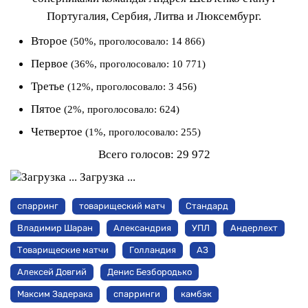
Португалия, Сербия, Литва и Люксембург.
Второе
(50%, проголосовало: 14 866)
Первое
(36%, проголосовало: 10 771)
Третье
(12%, проголосовало: 3 456)
Пятое
(2%, проголосовало: 624)
Четвертое
(1%, проголосовало: 255)
Всего голосов:
29 972
Загрузка ...
спарринг
товарищеский матч
Стандард
Владимир Шаран
Александрия
УПЛ
Андерлехт
Товарищеские матчи
Голландия
АЗ
Алексей Довгий
Денис Безбородько
Максим Задерака
спарринги
камбэк