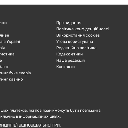
ини
Про видання
Політика конфіденційності
ливе
Використання cookies
а в Україні
Угода користувача
рія
Редакційна політика
тистика
Кодекс етики
е
Наша редакція
блінг
Контакти
тинг букмекерів
тинг казино
нших платежів, які пов’язані/можуть бути пов’язані з
иключно в інформаційних цілях.
НЦИПІВ) ВІДПОВІДАЛЬНОЇ ГРИ.