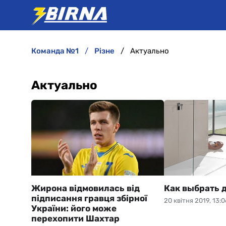
команда №1
різне
Актуально
Актуально
Жирона відмовилась від
Как выбрать 
підписання гравця збірної
20 квітня 2019, 13:0
України: його може
перехопити Шахтар