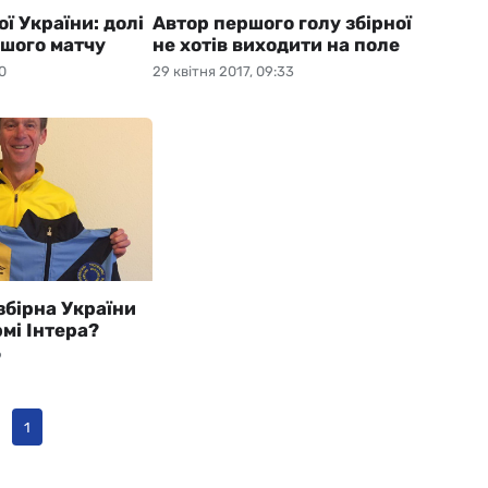
ої України: долі
Автор першого голу збірної
ршого матчу
не хотів виходити на поле
0
29 квітня 2017, 09:33
збірна України
мі Інтера?
9
1