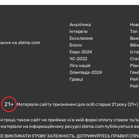
Аналітика
Нов
Інтерв'ю
Топ
Ексклюзив
Важ
ання на zbirna.com
Блоги
Війн
Євро-2024
Істо
ЧC-2022
Ста
Ліга націй
Різн
Олімпіада-2024
Гем
Гравці
Рей
Рей
21+
Матеріали сайту призначені для осіб старше 21 року (21+)
ні гроші, також сайт не приймає ні в якій формі оплату ставок та/і
 матеріали на інформаційному ресурсі zbirna.com публікуються в
ЖЕ ВИКЛИКАТИ ІГРОВУ ЗАЛЕЖНІСТЬ. ДОТРИМУЙТЕСЬ ПРАВИЛ (ПРИ