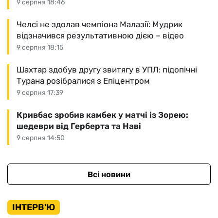
9 серпня 18:46
Челсі не здолав чемпіона Малазії: Мудрик
відзначився результативною дією – відео
9 серпня 18:15
Шахтар здобув другу звитягу в УПЛ: підопічні
Турана розібралися з Епіцентром
9 серпня 17:39
Кривбас зробив камбек у матчі із Зорею:
шедеври від Герберта та Наві
9 серпня 14:50
Всі новини
ІНТЕРВ'Ю