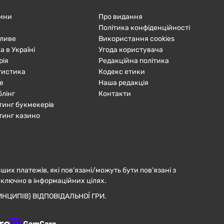
ини
Про видання
Політика конфіденційності
ливе
Використання cookies
а в Україні
Угода користувача
рія
Редакційна політика
тистика
Кодекс етики
е
Наша редакція
блінг
Контакти
тинг букмекерів
тинг казино
нших платежів, які пов’язані/можуть бути пов’язані з
иключно в інформаційних цілях.
НЦИПІВ) ВІДПОВІДАЛЬНОЇ ГРИ.