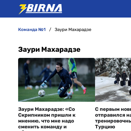
команда №1
Заури Махарадзе
Заури Махарадзе
Заури Махарадзе: «Со
С первым нов
Скрипником пришли к
отправился н
мнению, что мне надо
тренировочны
сменить команду и
Турцию