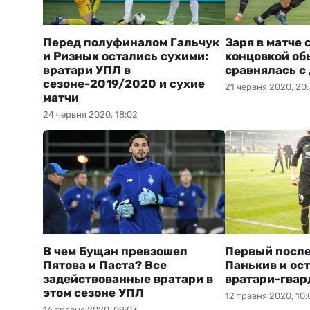
Перед полуфиналом Гальчук
Заря в матче 
и Ризнык остались сухими:
концовкой об
вратари УПЛ в
сравнялась с
сезоне-2019/2020 и сухие
21 червня 2020, 20
матчи
24 червня 2020, 18:02
В чем Бущан превзошел
Первый после
Пятова и Паста? Все
Панькив и ос
задействованные вратари в
вратари-гва
этом сезоне УПЛ
12 травня 2020, 10:
16 травня 2020, 09:03