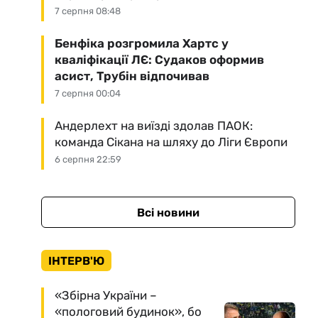
7 серпня 08:48
Бенфіка розгромила Хартс у
кваліфікації ЛЄ: Судаков оформив
асист, Трубін відпочивав
7 серпня 00:04
Андерлехт на виїзді здолав ПАОК:
команда Сікана на шляху до Ліги Європи
6 серпня 22:59
Всі новини
ІНТЕРВ'Ю
«Збірна України –
«пологовий будинок», бо