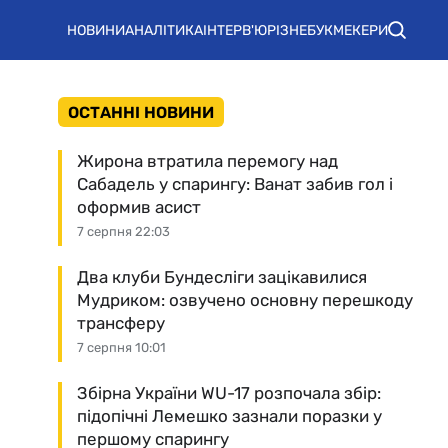
НОВИНИ
АНАЛІТИКА
ІНТЕРВ'Ю
РІЗНЕ
БУКМЕКЕРИ
ОСТАННІ НОВИНИ
Жирона втратила перемогу над
Сабадель у спарингу: Ванат забив гол і
оформив асист
7 серпня 22:03
Два клуби Бундесліги зацікавилися
Мудриком: озвучено основну перешкоду
трансферу
7 серпня 10:01
Збірна України WU-17 розпочала збір:
підопічні Лемешко зазнали поразки у
першому спарингу