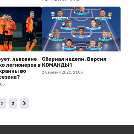
ует, львовяне
Сборная недели. Версия
ко легионеров в
КОМАНДЫ1
краины во
2 березня 2020, 21:03
сезона?
:05
2
3