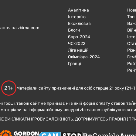
Аналітика
Нов
Інтерв'ю
Топ
Ексклюзив
Важ
ання на zbirna.com
Блоги
Війн
Євро-2024
Істо
ЧC-2022
Ста
Ліга націй
Різн
Олімпіада-2024
Гем
Гравці
Рей
Рей
21+
Матеріали сайту призначені для осіб старше 21 року (21+)
ні гроші, також сайт не приймає ні в якій формі оплату ставок та/і
 матеріали на інформаційному ресурсі zbirna.com публікуються в
ЖЕ ВИКЛИКАТИ ІГРОВУ ЗАЛЕЖНІСТЬ. ДОТРИМУЙТЕСЬ ПРАВИЛ (ПРИ