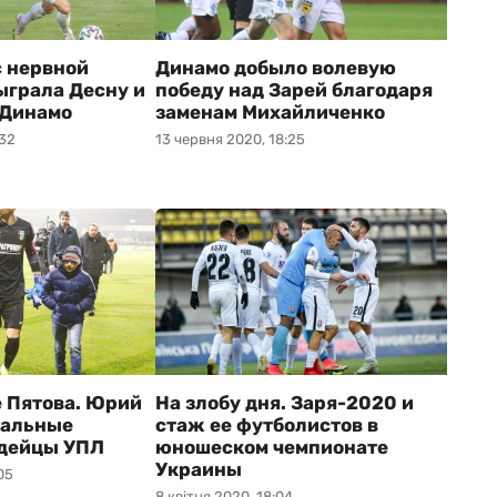
с нервной
Динамо добыло волевую
ыграла Десну и
победу над Зарей благодаря
 Динамо
заменам Михайличенко
:32
13 червня 2020, 18:25
 Пятова. Юрий
На злобу дня. Заря-2020 и
тальные
стаж ее футболистов в
рдейцы УПЛ
юношеском чемпионате
Украины
05
8 квітня 2020, 18:04