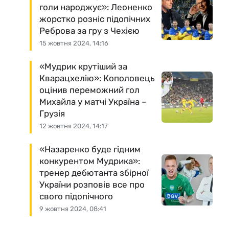
голи народжує»: Леоненко
жорстко розніс підопічних
Реброва за гру з Чехією
15 жовтня 2024, 14:16
«Мудрик крутіший за
Кварацхелію»: Кополовець
оцінив переможний гол
Михайла у матчі Україна –
Грузія
12 жовтня 2024, 14:17
«Назаренко буде гідним
конкурентом Мудрика»:
тренер дебютанта збірної
України розповів все про
свого підопічного
9 жовтня 2024, 08:41