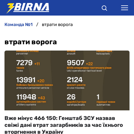
команда №1
втрати ворога
НОВИНИ
втрати ворога
АНАЛІТИКА
ІНТЕРВ'Ю
РІЗНЕ
БУКМЕКЕРИ
Вже мінус 466 150: Генштаб ЗСУ назвав
свіжі дані втрат загарбників за час їхнього
вторгнення в Україну