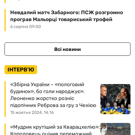
Невдалий матч Забарного: ПСЖ розгромно
програв Мальорці товариський трофей
6 серпня 09:00
Всі новини
ІНТЕРВ'Ю
«Збірна України – «пологовий
будинок», бо голи народжує»:
Леоненко жорстко розніс
підопічних Реброва за гру з Чехією
15 жовтня 2024, 14:16
«Мудрик крутіший за Кварацхелію»:
Кополовець оцінив переможний