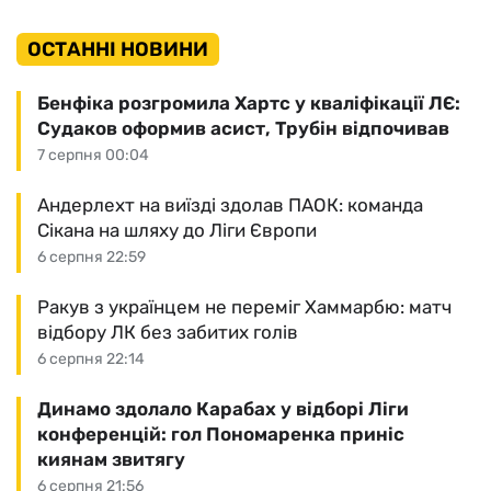
ОСТАННІ НОВИНИ
Бенфіка розгромила Хартс у кваліфікації ЛЄ:
Судаков оформив асист, Трубін відпочивав
7 серпня 00:04
Андерлехт на виїзді здолав ПАОК: команда
Сікана на шляху до Ліги Європи
6 серпня 22:59
Ракув з українцем не переміг Хаммарбю: матч
відбору ЛК без забитих голів
6 серпня 22:14
Динамо здолало Карабах у відборі Ліги
конференцій: гол Пономаренка приніс
киянам звитягу
6 серпня 21:56