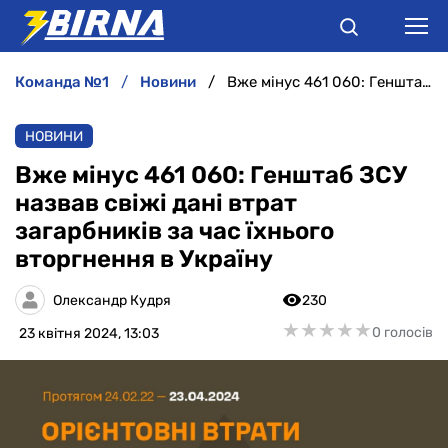
команда №1
новини
Вже мінус 461 060: Генштаб ЗСУ назвав свіжі дані втрат загарбників за час їхнього вторгнення в Україну
НОВИНИ
НОВИНИ
АНАЛІТИКА
Вже мінус 461 060: Генштаб ЗСУ
назвав свіжі дані втрат
ІНТЕРВ'Ю
загарбників за час їхнього
вторгнення в Україну
РІЗНЕ
Олександр Кудря
230
БУКМЕКЕРИ
★
★
★
★
★
★
★
★
★
★
0 голосів
23 квітня 2024, 13:03