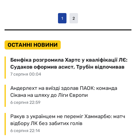
1
2
ОСТАННІ НОВИНИ
Бенфіка розгромила Хартс у кваліфікації ЛЄ:
Судаков оформив асист, Трубін відпочивав
7 серпня 00:04
Андерлехт на виїзді здолав ПАОК: команда
Сікана на шляху до Ліги Європи
6 серпня 22:59
Ракув з українцем не переміг Хаммарбю: матч
відбору ЛК без забитих голів
6 серпня 22:14