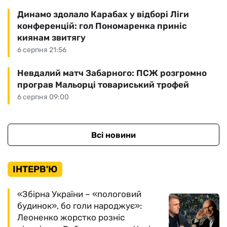
Динамо здолало Карабах у відборі Ліги
конференцій: гол Пономаренка приніс
киянам звитягу
6 серпня 21:56
Невдалий матч Забарного: ПСЖ розгромно
програв Мальорці товариський трофей
6 серпня 09:00
Всі новини
ІНТЕРВ'Ю
«Збірна України – «пологовий
будинок», бо голи народжує»:
Леоненко жорстко розніс