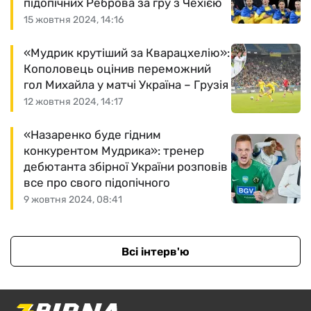
підопічних Реброва за гру з Чехією
15 жовтня 2024, 14:16
«Мудрик крутіший за Кварацхелію»:
Кополовець оцінив переможний
гол Михайла у матчі Україна – Грузія
12 жовтня 2024, 14:17
«Назаренко буде гідним
конкурентом Мудрика»: тренер
дебютанта збірної України розповів
все про свого підопічного
9 жовтня 2024, 08:41
Всі інтерв'ю