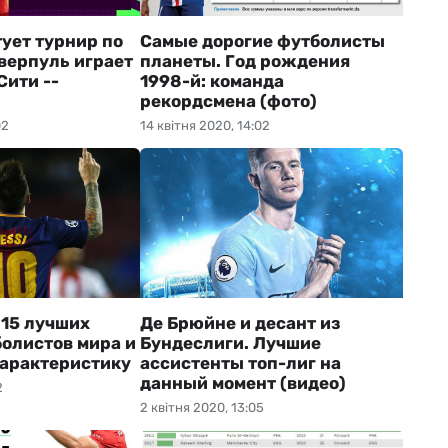
ует турнир по
Самые дорогие футболисты
иверпуль играет
планеты. Год рождения
Сити --
1998-й: команда
рекордсмена (фото)
02
14 квітня 2020, 14:02
 15 лучших
Де Брюйне и десант из
олистов мира и
Бундеслиги. Лучшие
характеристику
ассистенты топ-лиг на
данный момент (видео)
2
2 квітня 2020, 13:05