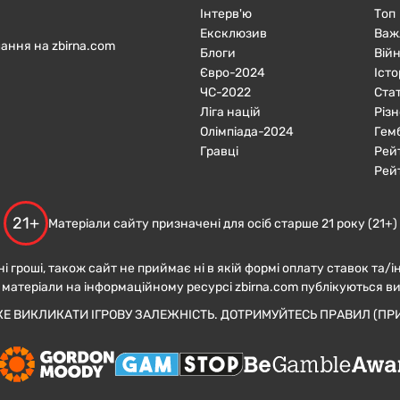
Інтерв'ю
Топ
Ексклюзив
Важ
ання на zbirna.com
Блоги
Війн
Євро-2024
Істо
ЧC-2022
Ста
Ліга націй
Різн
Олімпіада-2024
Гем
Гравці
Рей
Рей
21+
Матеріали сайту призначені для осіб старше 21 року (21+)
ні гроші, також сайт не приймає ні в якій формі оплату ставок та/і
 матеріали на інформаційному ресурсі zbirna.com публікуються в
ЖЕ ВИКЛИКАТИ ІГРОВУ ЗАЛЕЖНІСТЬ. ДОТРИМУЙТЕСЬ ПРАВИЛ (ПРИ