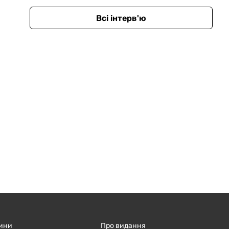
Всі інтерв'ю
ини
Про видання