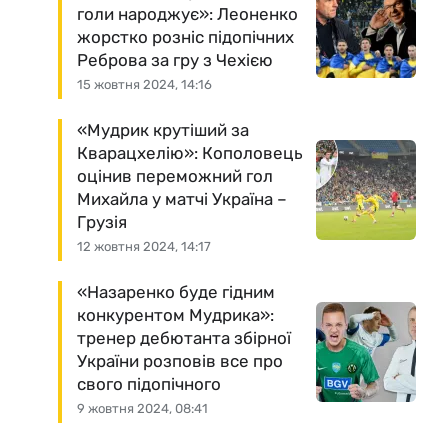
голи народжує»: Леоненко
жорстко розніс підопічних
Реброва за гру з Чехією
15 жовтня 2024, 14:16
«Мудрик крутіший за
Кварацхелію»: Кополовець
оцінив переможний гол
Михайла у матчі Україна –
Грузія
12 жовтня 2024, 14:17
«Назаренко буде гідним
конкурентом Мудрика»:
тренер дебютанта збірної
України розповів все про
свого підопічного
9 жовтня 2024, 08:41