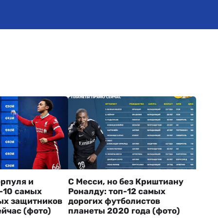
ерпуля и
С Месси, но без Криштиану
п-10 самых
Роналду: топ-12 самых
ых защитников
дорогих футболистов
ейчас (фото)
планеты 2020 года (фото)