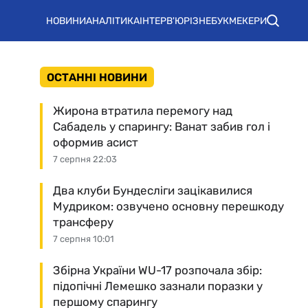
НОВИНИ
АНАЛІТИКА
ІНТЕРВ'Ю
РІЗНЕ
БУКМЕКЕРИ
ОСТАННІ НОВИНИ
Жирона втратила перемогу над
Сабадель у спарингу: Ванат забив гол і
оформив асист
7 серпня 22:03
Два клуби Бундесліги зацікавилися
Мудриком: озвучено основну перешкоду
трансферу
7 серпня 10:01
Збірна України WU-17 розпочала збір:
підопічні Лемешко зазнали поразки у
першому спарингу