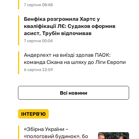
7 серпня 08:48
Бенфіка розгромила Хартс у
кваліфікації ЛЄ: Судаков оформив
асист, Трубін відпочивав
7 серпня 00:04
Андерлехт на виїзді здолав ПАОК:
команда Сікана на шляху до Ліги Європи
6 серпня 22:59
Всі новини
ІНТЕРВ'Ю
«Збірна України –
«пологовий будинок», бо