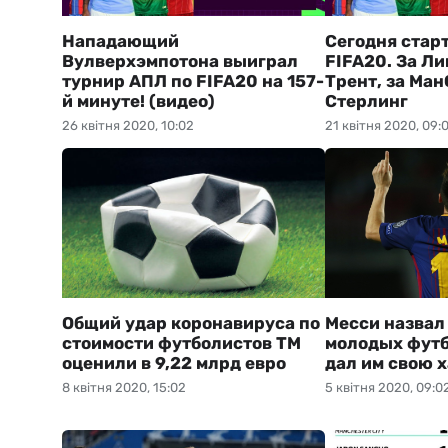
Нападающий
Сегодня старт
Вулверхэмпотона выиграл
FIFA20. За Л
турнир АПЛ по FIFA20 на 157-
Трент, за Ман
й минуте! (видео)
Стерлинг
26 квітня 2020, 10:02
21 квітня 2020, 09:
Общий удар коронавируса по
Месси назвал
стоимости футболистов TM
молодых футб
оценили в 9,22 млрд евро
дал им свою 
8 квітня 2020, 15:02
5 квітня 2020, 09:0