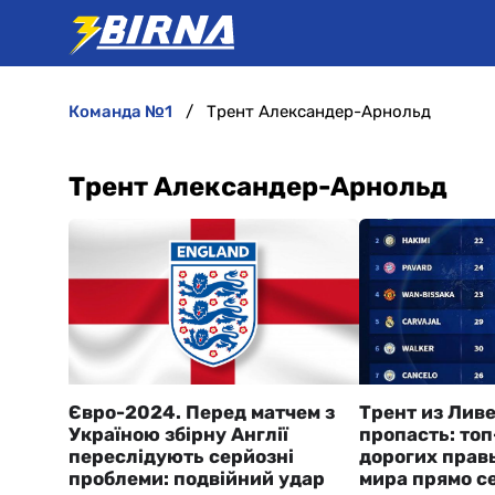
команда №1
Трент Александер-Арнольд
Трент Александер-Арнольд
Євро-2024. Перед матчем з
Трент из Лив
Україною збірну Англії
пропасть: то
переслідують серйозні
дорогих прав
проблеми: подвійний удар
мира прямо с