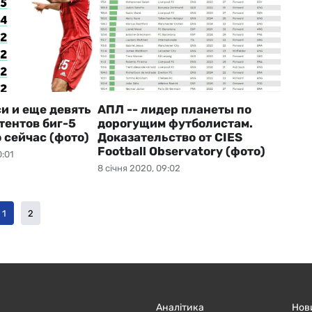
и и еще девять
АПЛ -- лидер планеты по
тентов биг-5
дорогущим футболистам.
 сейчас (фото)
Доказательство от CIES
Football Observatory (фото)
0:01
8 січня 2020, 09:02
1
2
Аналітика
Нов