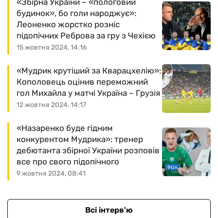
«Збірна України – «пологовий
будинок», бо голи народжує»:
Леоненко жорстко розніс
підопічних Реброва за гру з Чехією
15 жовтня 2024, 14:16
«Мудрик крутіший за Кварацхелію»:
Кополовець оцінив переможний
гол Михайла у матчі Україна – Грузія
12 жовтня 2024, 14:17
«Назаренко буде гідним
конкурентом Мудрика»: тренер
дебютанта збірної України розповів
все про свого підопічного
9 жовтня 2024, 08:41
Всі інтерв'ю