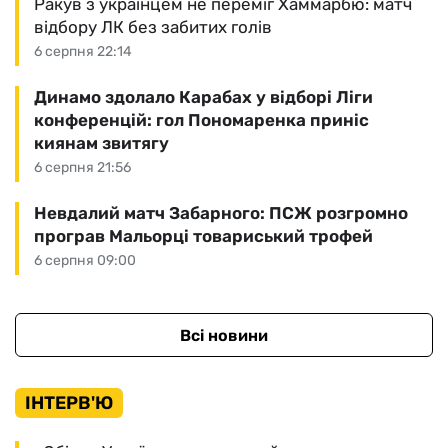
Ракув з українцем не переміг Хаммарбю: матч
відбору ЛК без забитих голів
6 серпня 22:14
Динамо здолало Карабах у відборі Ліги
конференцій: гол Пономаренка приніс
киянам звитягу
6 серпня 21:56
Невдалий матч Забарного: ПСЖ розгромно
програв Мальорці товариський трофей
6 серпня 09:00
Всі новини
ІНТЕРВ'Ю