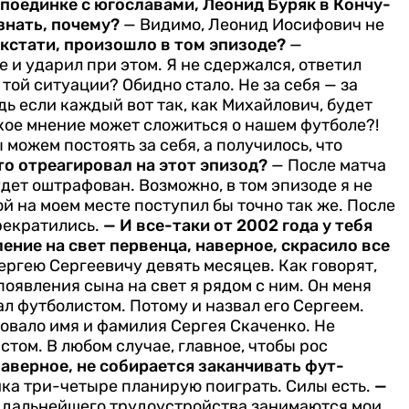
 поединке с югосла­вами, Леонид Буряк в Кончу-
знать, почему?
— Видимо, Леонид Иосифович не
 кстати, произошло в том эпизоде?
—
е и ударил при этом. Я не сдержался, ответил
 той ситуации? Обид­но стало. Не за себя — за
дь если каждый вот так, как Ми­хайлович, будет
кое мнение может сложиться о на­шем футболе?!
мо­жем постоять за себя, а получи­лось, что
то отреагировал на этот эпизод?
— После матча
будет оштрафован. Возможно, в том эпизоде я не
ой на моем месте поступил бы точно так же. После
рекратились.
— И все-таки от 2002 года у те­бя
ение на свет первенца, наверное, скрасило все
ргею Серге­евичу девять месяцев. Как гово­рят,
появления сына на свет я рядом с ним. Он меня
ал футболистом. Пото­му и назвал его Сергеем.
овало имя и фамилия Сер­гея Скаченко. Не
стом. В любом случае, глав­ное, чтобы рос
 наверное, не собирается заканчивать фут­
ика три-четыре планирую поиграть. Силы есть.
—
 дальнейшего трудоустройства за­нимаются мои