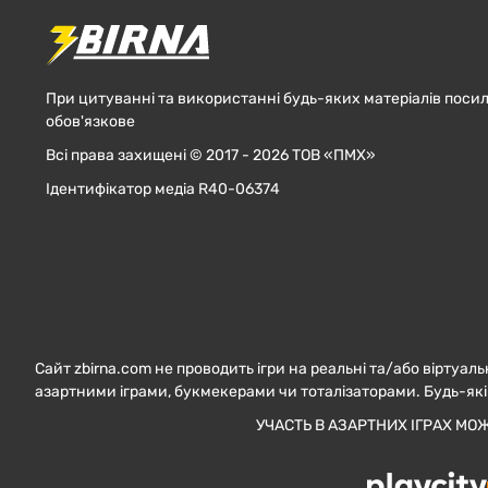
При цитуванні та використанні будь-яких матеріалів посил
обов'язкове
Всі права захищені © 2017 - 2026 ТОВ «ПМХ»
Ідентифікатор медіа R40-06374
Сайт zbirna.com не проводить ігри на реальні та/або віртуаль
азартними іграми, букмекерами чи тоталізаторами. Будь-які
УЧАСТЬ В АЗАРТНИХ ІГРАХ МО