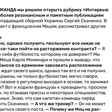
КОМАНДА мы решили открыть рубрику «Интервью
аиболее резонансным и памятным публикациям
нападающий сборной Украины Сергей Скаченко. В
ракт с французским Мецом, рассматривал другие
»
но, однако по­лучить «вольную» все никак не
все-таки пойти на расторжение контракта?
— Я
у себя футбо­листа, которому не доверяют? Мы
 Меца Карло Молинари и пришли к выводу, что
ансов со временем заво­евать расположение
ждал свое­го шанса, однако так его и не по­лучил.
аины, не только футболистам, мягко гово­ря,
сезоне я регуляр­но выходил в основе, то зани­мал
я? Вот и ходили французы к президенту, просили
ах, по отзывам прессы и некоторых специалистов,
льных. Знаю, что сам капитан команды перед
ить Скаченко.
— А что же тренер?
— Он не может
шиться своего поста.
— Почему же Мец не рас­