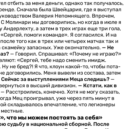
тел отбить за меня деньги, однако так получалось,
ренде. Сна­чала была Швейцария, где я выступал
руковод­ством Валерия Непомнящего. Впрочем,
 С Молинари мы договорипись, но когда в июле я
Андерлехту, а затем в трех играх еще три гола,
 «Сергей, по­моги команде». Я согласился. И на
осле того как в трех или четырех матчах так и
а скамейку запасных. Уже окончательно.
— Не
раз?
— Говорил. Спрашивал: «По­чему не играю?»
явля­ют: «Сергей, тебе надо сменить имидж.
Ну не бред?! Я что, клоун какой-то, чтобы пота­
 не договорились. Меня вывели из состава, затем
 Сейчас за выступлениями Меца следишь?
—
вернуться в выс­ший дивизион.
— Кстати, как в
— Расстроились, конечно. Хотя не могу сказать,
г­да Мец проигрывал, уже через пять минут в
й скла­дывалось впечатление, что ле­гионеры
 местные.
, что мы мо­жем постоять за себя»
ою судьбу в на­циональной сборной. После