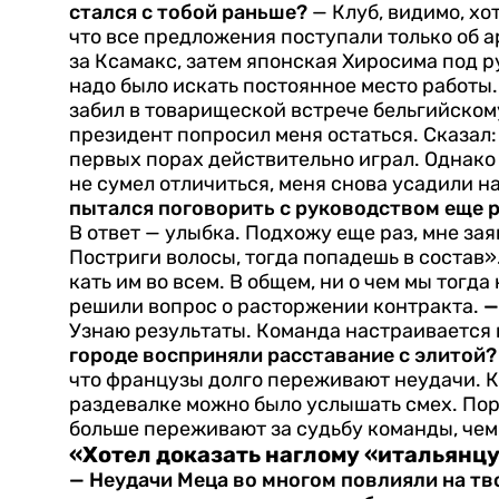
стался с тобой раньше?
— Клуб, видимо, хо
что все предложения поступали только об а
за Ксамакс, затем япон­ская Хиросима под 
надо было искать пос­тоянное место работы.
забил в товарищеской встрече бельгийскому 
президент попросил ме­ня остаться. Сказал:
первых порах действительно играл. Однако п
не сумел отличиться, меня снова усадили н
пытался поговорить с руководством еще 
В ответ — улыб­ка. Подхожу еще раз, мне за
Постриги волосы, тогда попадешь в состав». 
кать им во всем. В общем, ни о чем мы тогда
решили вопрос о расторжении контракта.
—
Узнаю результаты. Команда настраивается 
городе вос­приняли расставание с элитой?
что французы долго переживают неудачи. Ко
раздевалке можно было услышать смех. Поро
больше переживают за судьбу команды, чем
«Хотел доказать наглому «итальянцу»
— Неудачи Меца во многом повлияли на тв