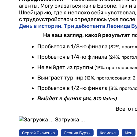
агенты. Могу ока­заться как в Европе, так и 
Швейцарию, где я неплохо се­бя чувствовал,
с трудоустройством определюсь уже после 
День в истории. Три дебютанта Леонида Б
На ваш взгляд, какой результат 
Пробьется в 1/8-ю финала
(32%, прогол
Пробьется в 1/4-ю финала
(24%, прогол
Не выйдет из группы
(19%, проголосовал
Выиграет турнир
(12%, проголосовало: 2 
Пробьется в 1/2-ю финала
(8%, проголо
Выйдет в финал
(4%, 810 Votes)
Всего г
Загрузка ...
Сергей Скаченко
Леонид Буряк
Ксамакс
Мец