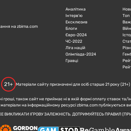
Аналітика
Нов
Інтерв'ю
Топ
Ексклюзив
Важ
ання на zbirna.com
Блоги
Війн
Євро-2024
Істо
ЧC-2022
Ста
Ліга націй
Різн
Олімпіада-2024
Гем
Гравці
Рей
Рей
21+
Матеріали сайту призначені для осіб старше 21 року (21+)
ні гроші, також сайт не приймає ні в якій формі оплату ставок та/і
 матеріали на інформаційному ресурсі zbirna.com публікуються в
ЖЕ ВИКЛИКАТИ ІГРОВУ ЗАЛЕЖНІСТЬ. ДОТРИМУЙТЕСЬ ПРАВИЛ (ПРИ