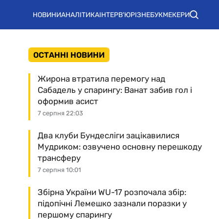
НОВИНИ
АНАЛІТИКА
ІНТЕРВ'Ю
РІЗНЕ
БУКМЕКЕРИ
ОСТАННІ НОВИНИ
Жирона втратила перемогу над
Сабадель у спарингу: Ванат забив гол і
оформив асист
7 серпня 22:03
Два клуби Бундесліги зацікавилися
Мудриком: озвучено основну перешкоду
трансферу
7 серпня 10:01
Збірна України WU-17 розпочала збір:
підопічні Лемешко зазнали поразки у
першому спарингу