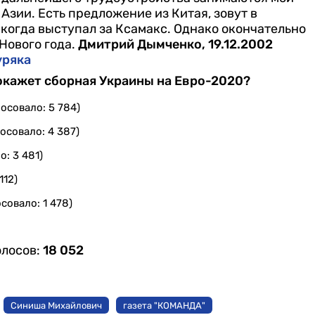
в Азии. Есть предложение из Китая, зовут в
 когда выступал за
Ксамакс. Однако окончательно
Нового года.
Дмитрий Дымченко, 19.12.2002
уряка
покажет сборная Украины на Евро-2020?
осовало: 5 784)
осовало: 4 387)
о: 3 481)
112)
совало: 1 478)
олосов:
18 052
Синиша Михайлович
газета "КОМАНДА"