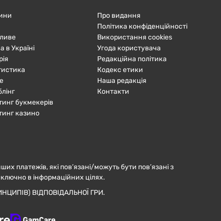
ини
Про видання
Політика конфіденційності
ливе
Використання cookies
а в Україні
Угода користувача
рія
Редакційна політика
тистика
Кодекс етики
е
Наша редакція
блінг
Контакти
тинг букмекерів
тинг казино
нших платежів, які пов’язані/можуть бути пов’язані з
иключно в інформаційних цілях.
НЦИПІВ) ВІДПОВІДАЛЬНОЇ ГРИ.