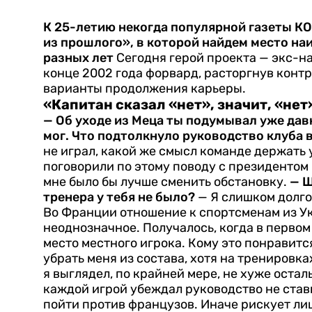
К 25-летию некогда популярной газеты 
из прошлого», в которой найдем место н
разных лет
Сегодня герой проекта — экс-
конце 2002 года форвард, расторгнув конт
варианты продолжения карьеры.
«Капитан сказал «нет», значит, «нет
— Об уходе из Меца ты по­думывал уже дав
мог. Что подтолкнуло руковод­ство клуба 
не играл, какой же смысл команде держать 
поговорили по этому поводу с президентом
мне было бы лучше сменить об­становку.
— Ш
тренера у тебя не было?
— Я слишком долго 
Во Франции отношение к спортсменам из Укр
неоднозначное. Получалось, когда в первом 
место местного игрока. Кому это понравитс
убрать меня из состава, хотя на тренировк
я вы­глядел, по крайней мере, не хуже оста
каждой игрой убеждал руководство не став
пойти против французов. Иначе рискует ли­