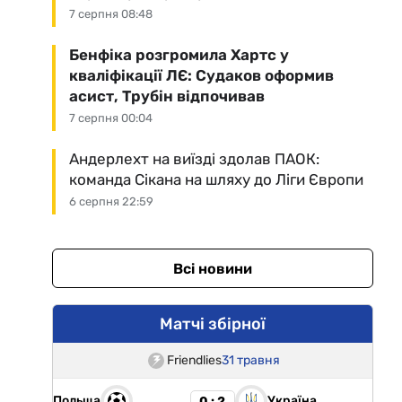
7 серпня 08:48
Бенфіка розгромила Хартс у
кваліфікації ЛЄ: Судаков оформив
асист, Трубін відпочивав
7 серпня 00:04
Андерлехт на виїзді здолав ПАОК:
команда Сікана на шляху до Ліги Європи
6 серпня 22:59
Всі новини
Матчі збірної
Friendlies
31 травня
Польща
Україна
0 : 2