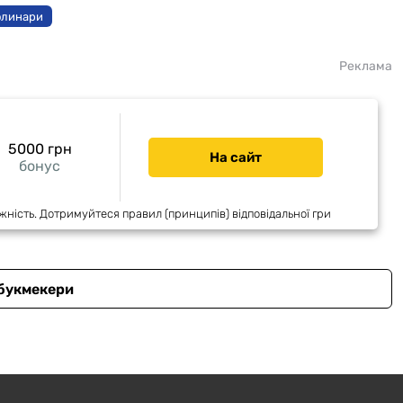
олинари
Реклама
5000 грн
На сайт
бонус
жність. Дотримуйтеся правил (принципів) відповідальної гри
 букмекери