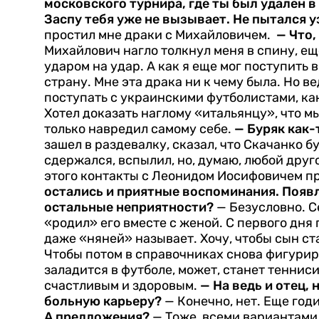
московского турнира, где ты был удален в
Заспу тебя уже не вызывает. Не пытался у
простил мне драки с Михайло­вичем.
— Что,
Михайлович нагло толкнул меня в спину, ещ
ударом на удар. А как я еще мог поступить в
страну. Мне эта драка ни к чему была. Но ве
поступать с укра­инскими футболистами, ка
Хотел доказать наглому «итальянцу», что мы 
только навредил само­му себе.
— Буряк как-
зашел в разде­валку, сказал, что Скачанко 
сдержался, вспылил, но, думаю, любой друг
этого контакты с Леонидом Иосифовичем п
остались и приятные воспо­минания. Появл
остальные неприятности?
— Безусловно. Се
«родил» его вместе с женой. С первого дня 
да­же «няней» называет. Хочу, что­бы сын ст
Чтобы потом в справочниках снова фи­гурир
заладится в футболе, может, станет тенни­си
счастливым и здоровым.
— На ведь и отец,
больную карьеру?
— Конечно, нет. Еще год
А предложения?
— Тоже, всеми вариантами