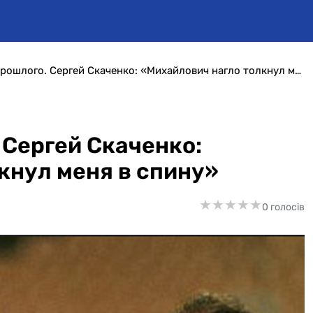
Интервью из прошлого. Сергей Скаченко: «Михайлович нагло толкнул меня в спину»
 Сергей Скаченко:
кнул меня в спину»
★
★
★
★
★
★
★
★
★
★
0 голосів