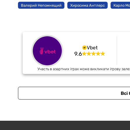
Валерий Непомнящий
Хиросима Антлерс
Карло М
Vbet
9.6
Участь в азартних іграх може викликати ігрову зале
Всі