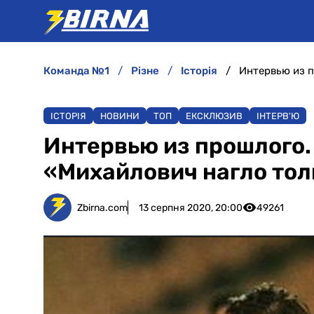
команда №1
різне
історія
ІСТОРІЯ
НОВИНИ
ТОП
ЕКСКЛЮЗИВ
ІНТЕРВ'Ю
Интервью из прошлого.
«Михайлович нагло тол
Zbirna.com
13 серпня 2020, 20:00
49261