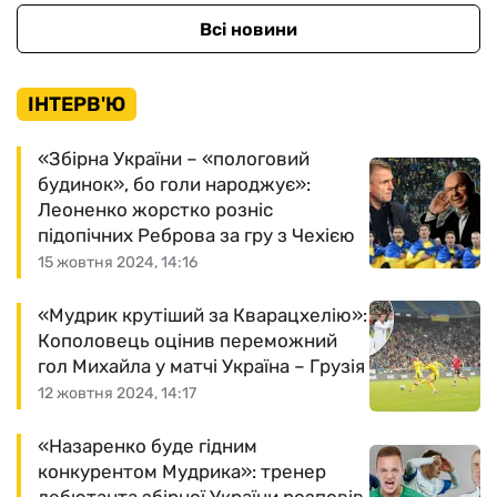
Всі новини
ІНТЕРВ'Ю
«Збірна України – «пологовий
будинок», бо голи народжує»:
Леоненко жорстко розніс
підопічних Реброва за гру з Чехією
15 жовтня 2024, 14:16
«Мудрик крутіший за Кварацхелію»:
Кополовець оцінив переможний
гол Михайла у матчі Україна – Грузія
12 жовтня 2024, 14:17
«Назаренко буде гідним
конкурентом Мудрика»: тренер