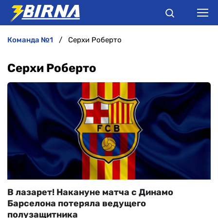
команда №1
Серхи Роберто
НОВИНИ
Серхи Роберто
АНАЛІТИКА
ІНТЕРВ'Ю
РІЗНЕ
БУКМЕКЕРИ
В лазарет! Накануне матча с Динамо
Барселона потеряла ведущего
полузащитника