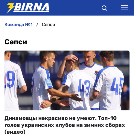
команда №1
Сепси
НОВИНИ
Сепси
АНАЛІТИКА
ІНТЕРВ'Ю
РІЗНЕ
БУКМЕКЕРИ
Динамовцы некрасиво не умеют. Топ-10
голов украинских клубов на зимних сборах
(видео)