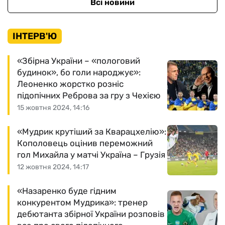
Всі новини
ІНТЕРВ'Ю
«Збірна України – «пологовий
будинок», бо голи народжує»:
Леоненко жорстко розніс
підопічних Реброва за гру з Чехією
15 жовтня 2024, 14:16
«Мудрик крутіший за Кварацхелію»:
Кополовець оцінив переможний
гол Михайла у матчі Україна – Грузія
12 жовтня 2024, 14:17
«Назаренко буде гідним
конкурентом Мудрика»: тренер
дебютанта збірної України розповів