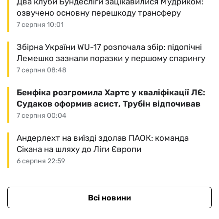
Два клуби Бундесліги зацікавилися Мудриком:
озвучено основну перешкоду трансферу
7 серпня 10:01
Збірна України WU-17 розпочала збір: підопічні
Лемешко зазнали поразки у першому спарингу
7 серпня 08:48
Бенфіка розгромила Хартс у кваліфікації ЛЄ:
Судаков оформив асист, Трубін відпочивав
7 серпня 00:04
Андерлехт на виїзді здолав ПАОК: команда
Сікана на шляху до Ліги Європи
6 серпня 22:59
Всі новини