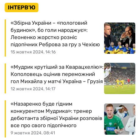
ІНТЕРВ'Ю
«Збірна України – «пологовий
будинок», бо голи народжує»:
Леоненко жорстко розніс
підопічних Реброва за гру з Чехією
15 жовтня 2024, 14:16
«Мудрик крутіший за Кварацхелію»:
Кополовець оцінив переможний
гол Михайла у матчі Україна – Грузія
12 жовтня 2024, 14:17
«Назаренко буде гідним
конкурентом Мудрика»: тренер
дебютанта збірної України розповів
все про свого підопічного
9 жовтня 2024, 08:41