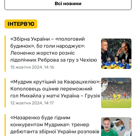
Всі новини
ІНТЕРВ'Ю
«Збірна України – «пологовий
будинок», бо голи народжує»:
Леоненко жорстко розніс
підопічних Реброва за гру з Чехією
15 жовтня 2024, 14:16
«Мудрик крутіший за Кварацхелію»:
Кополовець оцінив переможний
гол Михайла у матчі Україна – Грузія
12 жовтня 2024, 14:17
«Назаренко буде гідним
конкурентом Мудрика»: тренер
дебютанта збірної України розповів