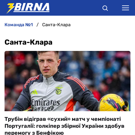
команда №1
Санта-Клара
НОВИНИ
Санта-Клара
АНАЛІТИКА
ІНТЕРВ'Ю
РІЗНЕ
БУКМЕКЕРИ
Трубін відіграв «сухий» матч у чемпіонаті
Португалії: голкіпер збірної України здобув
перемогу з Бенфікою