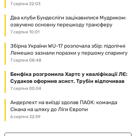
7 серпня 22:03
Два клуби Бундесліги зацікавилися Мудриком:
озвучено основну перешкоду трансферу
7 серпня 10:01
Збірна України WU-17 розпочала збір: підопічні
Лемешко зазнали поразки у першому спарингу
7 серпня 08:48
Бенфіка розгромила Хартс у кваліфікації ЛЄ:
Судаков оформив асист, Трубін відпочивав
7 серпня 00:04
Андерлехт на виїзді здолав ПАОК: команда
Сікана на шляху до Ліги Європи
6 серпня 22:59