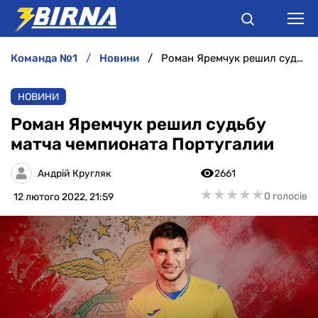
команда №1
новини
Роман Яремчук решил судьбу матча чемпионата Португалии
НОВИНИ
НОВИНИ
АНАЛІТИКА
Роман Яремчук решил судьбу
матча чемпионата Португалии
ІНТЕРВ'Ю
Андрій Кругляк
2661
РІЗНЕ
★
★
★
★
★
★
★
★
★
★
0 голосів
12 лютого 2022, 21:59
БУКМЕКЕРИ