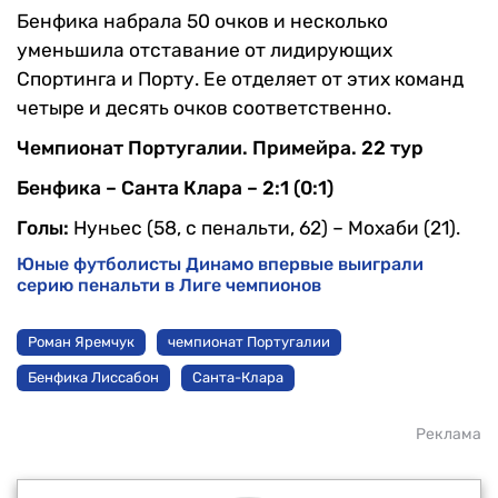
Бенфика набрала 50 очков и несколько
уменьшила отставание от лидирующих
Спортинга и Порту. Ее отделяет от этих команд
четыре и десять очков соответственно.
Чемпионат Португалии. Примейра. 22 тур
Бенфика – Санта Клара – 2:1 (0:1)
Голы:
Нуньес (58, с пенальти, 62) – Мохаби (21).
Юные футболисты Динамо впервые выиграли
серию пенальти в Лиге чемпионов
Роман Яремчук
чемпионат Португалии
Бенфика Лиссабон
Санта-Клара
Реклама