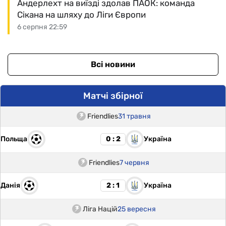
Андерлехт на виїзді здолав ПАОК: команда
Сікана на шляху до Ліги Європи
6 серпня 22:59
Всі новини
Матчі збірної
Friendlies
31 травня
Польща
Україна
0 : 2
Friendlies
7 червня
Данія
Україна
2 : 1
Ліга Націй
25 вересня