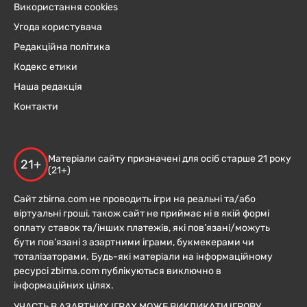
Використання cookies
Угода користувача
Редакційна політика
Кодекс етики
Наша редакція
Контакти
Матеріали сайту призначені для осіб старше 21 року
21+
(21+)
Сайт zbirna.com не проводить ігри на реальні та/або
віртуальні гроші, також сайт не приймає ні в якій формі
оплату ставок та/інших платежів, які пов’язані/можуть
бути пов’язані з азартними іграми, букмекерами чи
тоталізаторами. Будь-які матеріали на інформаційному
ресурсі zbirna.com публікуються виключно в
інформаційних цілях.
УЧАСТЬ В АЗАРТНИХ ІГРАХ МОЖЕ ВИКЛИКАТИ ІГРОВУ