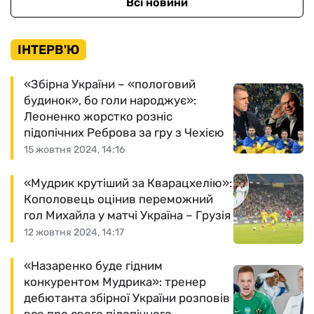
Всі новини
ІНТЕРВ'Ю
«Збірна України – «пологовий
будинок», бо голи народжує»:
Леоненко жорстко розніс
підопічних Реброва за гру з Чехією
15 жовтня 2024, 14:16
«Мудрик крутіший за Кварацхелію»:
Кополовець оцінив переможний
гол Михайла у матчі Україна – Грузія
12 жовтня 2024, 14:17
«Назаренко буде гідним
конкурентом Мудрика»: тренер
дебютанта збірної України розповів