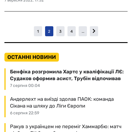
7 вересня 2022, 17:32
1
2
3
4
...
ОСТАННІ НОВИНИ
Бенфіка розгромила Хартс у кваліфікації ЛЄ:
Судаков оформив асист, Трубін відпочивав
7 серпня 00:04
Андерлехт на виїзді здолав ПАОК: команда
Сікана на шляху до Ліги Європи
6 серпня 22:59
Ракув з українцем не переміг Хаммарбю: матч