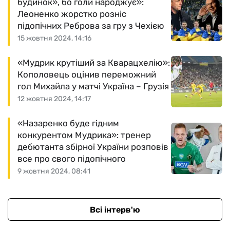
будинок», бо голи народжує»:
Леоненко жорстко розніс
підопічних Реброва за гру з Чехією
15 жовтня 2024, 14:16
«Мудрик крутіший за Кварацхелію»:
Кополовець оцінив переможний
гол Михайла у матчі Україна – Грузія
12 жовтня 2024, 14:17
«Назаренко буде гідним
конкурентом Мудрика»: тренер
дебютанта збірної України розповів
все про свого підопічного
9 жовтня 2024, 08:41
Всі інтерв'ю