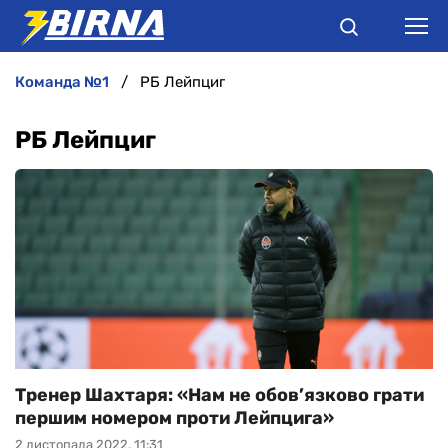
команда №1
РБ Лейпциг
НОВИНИ
РБ Лейпциг
АНАЛІТИКА
ІНТЕРВ'Ю
РІЗНЕ
БУКМЕКЕРИ
Тренер Шахтаря: «Нам не обов’язково грати
першим номером проти Лейпцига»
2 листопада 2022, 11:31