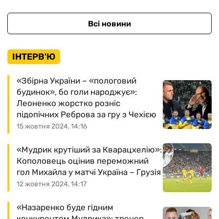
Всі новини
ІНТЕРВ'Ю
«Збірна України – «пологовий
будинок», бо голи народжує»:
Леоненко жорстко розніс
підопічних Реброва за гру з Чехією
15 жовтня 2024, 14:16
«Мудрик крутіший за Кварацхелію»:
Кополовець оцінив переможний
гол Михайла у матчі Україна – Грузія
12 жовтня 2024, 14:17
«Назаренко буде гідним
конкурентом Мудрика»: тренер