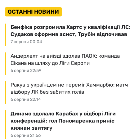
ОСТАННІ НОВИНИ
Бенфіка розгромила Хартс у кваліфікації ЛЄ:
Судаков оформив асист, Трубін відпочивав
7 серпня 00:04
Андерлехт на виїзді здолав ПАОК: команда
Сікана на шляху до Ліги Європи
6 серпня 22:59
Ракув з українцем не переміг Хаммарбю: матч
відбору ЛК без забитих голів
6 серпня 22:14
Динамо здолало Карабах у відборі Ліги
конференцій: гол Пономаренка приніс
киянам звитягу
6 серпня 21:56