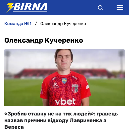
команда №1
Олександр Кучеренко
НОВИНИ
Олександр Кучеренко
АНАЛІТИКА
ІНТЕРВ'Ю
РІЗНЕ
БУКМЕКЕРИ
«Зробив ставку не на тих людей»: гравець
назвав причини відходу Лавриненка з
Вереса