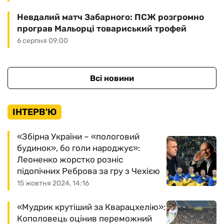
Невдалий матч Забарного: ПСЖ розгромно
програв Мальорці товариський трофей
6 серпня 09:00
Всі новини
ІНТЕРВ'Ю
«Збірна України – «пологовий
будинок», бо голи народжує»:
Леоненко жорстко розніс
підопічних Реброва за гру з Чехією
15 жовтня 2024, 14:16
«Мудрик крутіший за Кварацхелію»:
Кополовець оцінив переможний