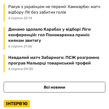
Ракув з українцем не переміг Хаммарбю: матч
відбору ЛК без забитих голів
6 серпня 22:14
Динамо здолало Карабах у відборі Ліги
конференцій: гол Пономаренка приніс
киянам звитягу
6 серпня 21:56
Невдалий матч Забарного: ПСЖ розгромно
програв Мальорці товариський трофей
6 серпня 09:00
Всі новини
ІНТЕРВ'Ю