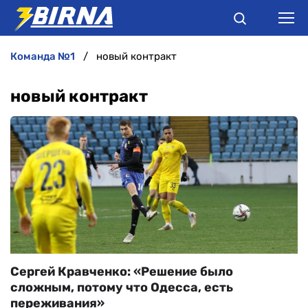
команда №1
новый контракт
НОВИНИ
новый контракт
АНАЛІТИКА
ІНТЕРВ'Ю
РІЗНЕ
БУКМЕКЕРИ
Сергей Кравченко: «Решение было
сложным, потому что Одесса, есть
переживания»