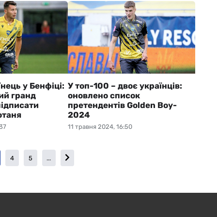
нець у Бенфіці:
У топ-100 – двоє українців:
ий гранд
оновлено список
підписати
претендентів Golden Boy-
отаня
2024
37
11 травня 2024, 16:50
4
5
...