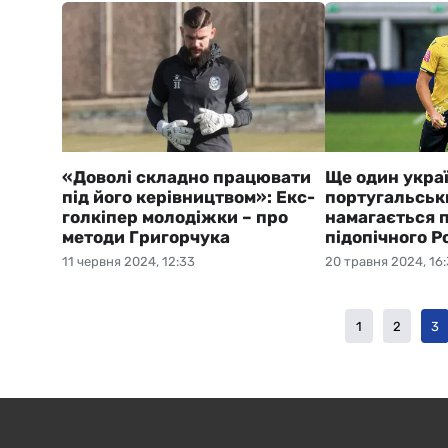
«Доволі складно працювати
Ще один украї
під його керівництвом»: Екс-
португальськ
голкіпер молодіжки – про
намагається 
методи Григорчука
підопічного Р
11 червня 2024, 12:33
20 травня 2024, 16:
1
2
3