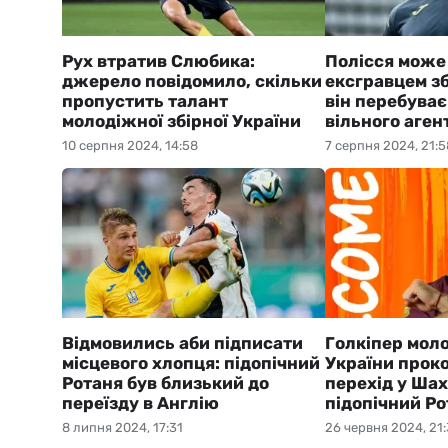
Рух втратив Слюбика:
Полісся може
джерело повідомило, скільки
ексгравцем зб
пропустить талант
він перебуває
молодіжної збірної України
вільного аген
10 серпня 2024, 14:58
7 серпня 2024, 21:5
Відмовились аби підписати
Голкіпер моло
місцевого хлопця: підопічний
України прок
Ротаня був близький до
перехід у Шах
переїзду в Англію
підопічний Р
8 липня 2024, 17:31
26 червня 2024, 21