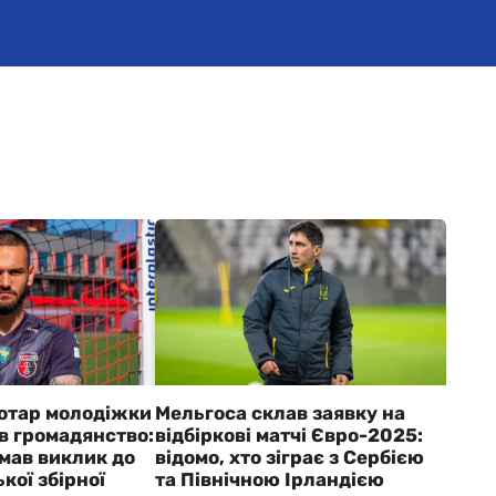
отар молодіжки
Мельгоса склав заявку на
в громадянство:
відбіркові матчі Євро-2025:
мав виклик до
відомо, хто зіграє з Сербією
кої збірної
та Північною Ірландією