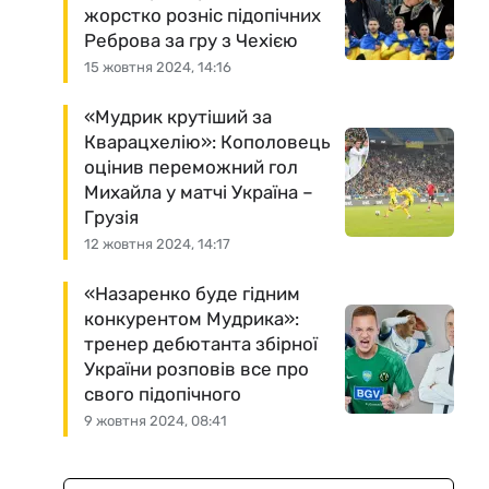
жорстко розніс підопічних
Реброва за гру з Чехією
15 жовтня 2024, 14:16
«Мудрик крутіший за
Кварацхелію»: Кополовець
оцінив переможний гол
Михайла у матчі Україна –
Грузія
12 жовтня 2024, 14:17
«Назаренко буде гідним
конкурентом Мудрика»:
тренер дебютанта збірної
України розповів все про
свого підопічного
9 жовтня 2024, 08:41