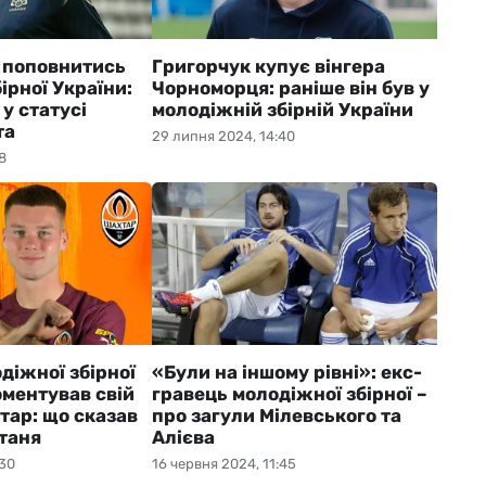
 поповнитись
Григорчук купує вінгера
ірної України:
Чорноморця: раніше він був у
 у статусі
молодіжній збірній України
та
29 липня 2024, 14:40
8
діжної збірної
«Були на іншому рівні»: екс-
оментував свій
гравець молодіжної збірної –
тар: що сказав
про загули Мілевського та
отаня
Алієва
:30
16 червня 2024, 11:45