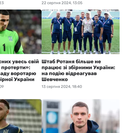
23
22 серпня 2024, 13:05
сних увесь свій
Штаб Ротаня більше не
 протерти»:
працює зі збірними України:
раду воротарю
на подію відреагував
ірної України
Шевченко
09
13 серпня 2024, 18:40