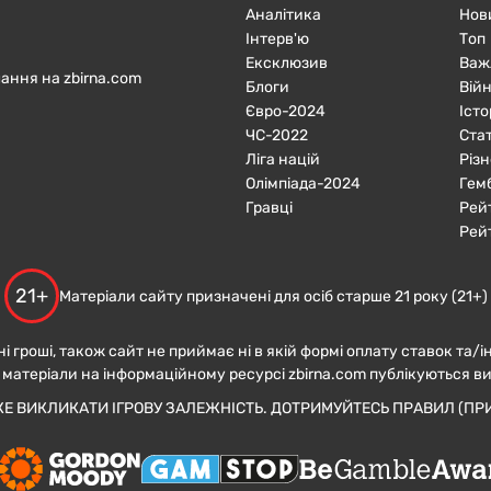
Аналітика
Нов
Інтерв'ю
Топ
Ексклюзив
Важ
ання на zbirna.com
Блоги
Війн
Євро-2024
Істо
ЧC-2022
Ста
Ліга націй
Різн
Олімпіада-2024
Гем
Гравці
Рей
Рей
21+
Матеріали сайту призначені для осіб старше 21 року (21+)
ні гроші, також сайт не приймає ні в якій формі оплату ставок та/і
 матеріали на інформаційному ресурсі zbirna.com публікуються в
ЖЕ ВИКЛИКАТИ ІГРОВУ ЗАЛЕЖНІСТЬ. ДОТРИМУЙТЕСЬ ПРАВИЛ (ПРИ