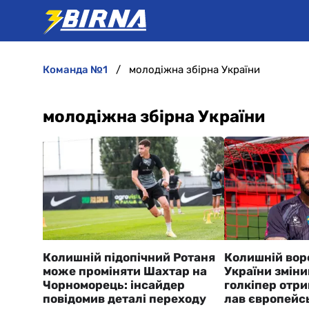
команда №1
молодіжна збірна України
молодіжна збірна України
Колишній підопічний Ротаня
Колишній вор
може проміняти Шахтар на
України зміни
Чорноморець: інсайдер
голкіпер отри
повідомив деталі переходу
лав європейсь