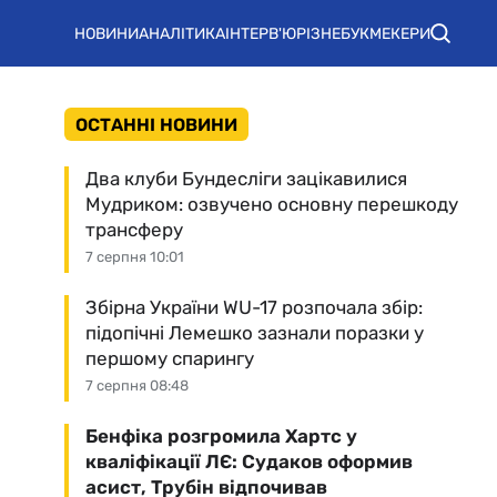
НОВИНИ
АНАЛІТИКА
ІНТЕРВ'Ю
РІЗНЕ
БУКМЕКЕРИ
ОСТАННІ НОВИНИ
Два клуби Бундесліги зацікавилися
Мудриком: озвучено основну перешкоду
трансферу
7 серпня 10:01
Збірна України WU-17 розпочала збір:
підопічні Лемешко зазнали поразки у
першому спарингу
7 серпня 08:48
Бенфіка розгромила Хартс у
кваліфікації ЛЄ: Судаков оформив
асист, Трубін відпочивав