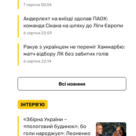
7 серпня 00:04
Андерлехт на виїзді здолав ПАОК:
команда Сікана на шляху до Ліги Європи
6 серпня 22:59
Ракув з українцем не переміг Хаммарбю:
матч відбору ЛК без забитих голів
6 серпня 22:14
Всі новини
ІНТЕРВ'Ю
«Збірна України –
«пологовий будинок», бо
голи народжує»: Леоненко