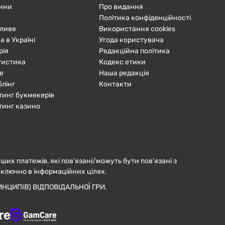
ини
Про видання
Політика конфіденційності
ливе
Використання cookies
а в Україні
Угода користувача
рія
Редакційна політика
тистика
Кодекс етики
е
Наша редакція
блінг
Контакти
тинг букмекерів
тинг казино
нших платежів, які пов’язані/можуть бути пов’язані з
иключно в інформаційних цілях.
НЦИПІВ) ВІДПОВІДАЛЬНОЇ ГРИ.