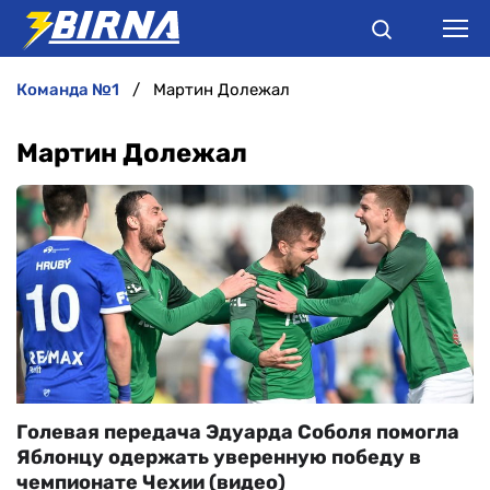
команда №1
Мартин Долежал
НОВИНИ
Мартин Долежал
АНАЛІТИКА
ІНТЕРВ'Ю
РІЗНЕ
БУКМЕКЕРИ
Голевая передача Эдуарда Соболя помогла
Яблонцу одержать уверенную победу в
чемпионате Чехии (видео)