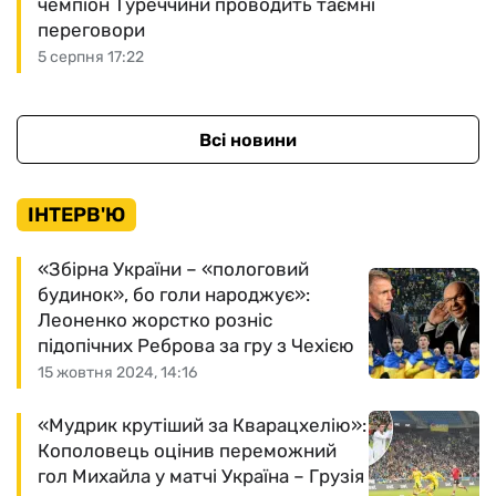
чемпіон Туреччини проводить таємні
переговори
5 серпня 17:22
Всі новини
ІНТЕРВ'Ю
«Збірна України – «пологовий
будинок», бо голи народжує»:
Леоненко жорстко розніс
підопічних Реброва за гру з Чехією
15 жовтня 2024, 14:16
«Мудрик крутіший за Кварацхелію»:
Кополовець оцінив переможний
гол Михайла у матчі Україна – Грузія