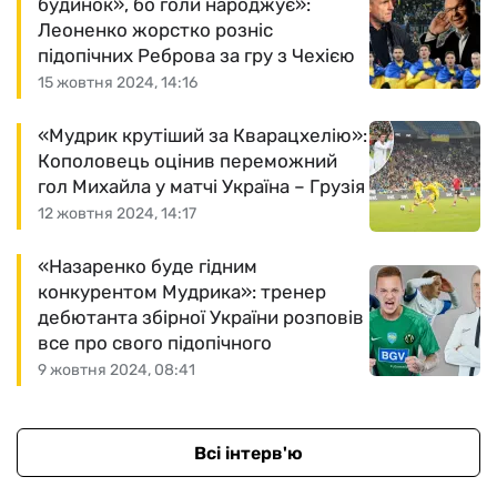
будинок», бо голи народжує»:
Леоненко жорстко розніс
підопічних Реброва за гру з Чехією
15 жовтня 2024, 14:16
«Мудрик крутіший за Кварацхелію»:
Кополовець оцінив переможний
гол Михайла у матчі Україна – Грузія
12 жовтня 2024, 14:17
«Назаренко буде гідним
конкурентом Мудрика»: тренер
дебютанта збірної України розповів
все про свого підопічного
9 жовтня 2024, 08:41
Всі інтерв'ю