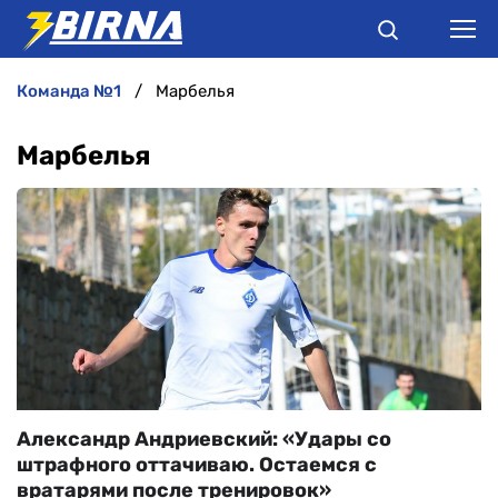
команда №1
Марбелья
НОВИНИ
Марбелья
АНАЛІТИКА
ІНТЕРВ'Ю
РІЗНЕ
БУКМЕКЕРИ
Александр Андриевский: «Удары со
штрафного оттачиваю. Остаемся с
вратарями после тренировок»