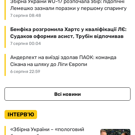
Збірна України WU-17 розпочала збір: підопічні
Лемешко зазнали поразки у першому спарингу
7 серпня 08:48
Бенфіка розгромила Хартс у кваліфікації ЛЄ:
Судаков оформив асист, Трубін відпочивав
7 серпня 00:04
Андерлехт на виїзді здолав ПАОК: команда
Сікана на шляху до Ліги Європи
6 серпня 22:59
Всі новини
ІНТЕРВ'Ю
«Збірна України – «пологовий