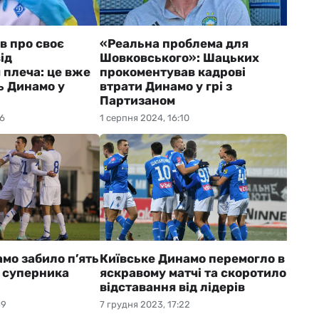
в про своє
«Реальна проблема для
ід
Шовковського»: Шацьких
плеча: це вже
прокоментував кадрові
ь Динамо у
втрати Динамо у грі з
Партизаном
26
1 серпня 2024, 16:10
мо забило п’ять
Київське Динамо перемогло в
а суперника
яскравому матчі та скоротило
відставання від лідерів
39
7 грудня 2023, 17:22