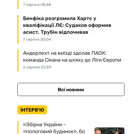
7 серпня 08:48
Бенфіка розгромила Хартс у
кваліфікації ЛЄ: Судаков оформив
асист, Трубін відпочивав
7 серпня 00:04
Андерлехт на виїзді здолав ПАОК:
команда Сікана на шляху до Ліги Європи
6 серпня 22:59
Всі новини
ІНТЕРВ'Ю
«Збірна України –
«пологовий будинок», бо