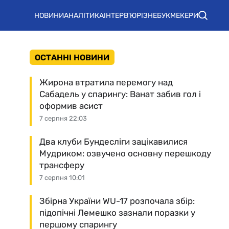
НОВИНИ
АНАЛІТИКА
ІНТЕРВ'Ю
РІЗНЕ
БУКМЕКЕРИ
ОСТАННІ НОВИНИ
Жирона втратила перемогу над
Сабадель у спарингу: Ванат забив гол і
оформив асист
7 серпня 22:03
Два клуби Бундесліги зацікавилися
Мудриком: озвучено основну перешкоду
трансферу
7 серпня 10:01
Збірна України WU-17 розпочала збір:
підопічні Лемешко зазнали поразки у
першому спарингу