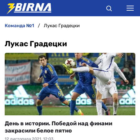
команда №1
Лукас Градецки
НОВИНИ
Лукас Градецки
АНАЛІТИКА
ІНТЕРВ'Ю
РІЗНЕ
БУКМЕКЕРИ
День в истории. Победой над финами
закрасили белое пятно
12 листопада 2021, 12:03