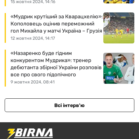
15 жовтня 2024, 14:16
«Мудрик крутіший за Кварацхелію»:
Кополовець оцінив переможний
гол Михайла у матчі Україна – Грузія
12 жовтня 2024, 14:17
«Назаренко буде гідним
конкурентом Мудрика»: тренер
дебютанта збірної України розповів
все про свого підопічного
9 жовтня 2024, 08:41
Всі інтерв'ю