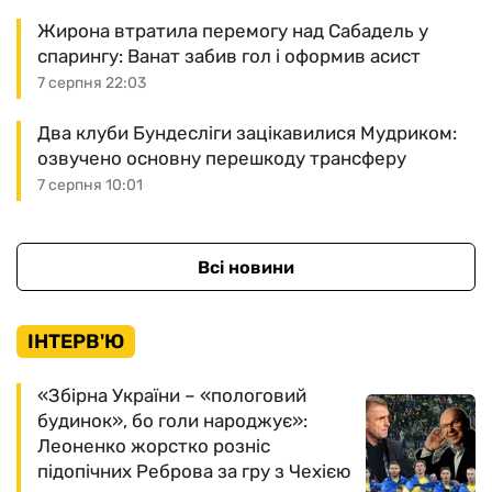
Жирона втратила перемогу над Сабадель у
спарингу: Ванат забив гол і оформив асист
7 серпня 22:03
Два клуби Бундесліги зацікавилися Мудриком:
озвучено основну перешкоду трансферу
7 серпня 10:01
Всі новини
ІНТЕРВ'Ю
«Збірна України – «пологовий
будинок», бо голи народжує»:
Леоненко жорстко розніс
підопічних Реброва за гру з Чехією