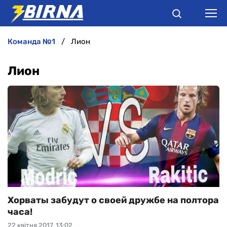
команда №1
Лион
НОВИНИ
Лион
АНАЛІТИКА
ІНТЕРВ'Ю
РІЗНЕ
БУКМЕКЕРИ
Хорваты забудут о своей дружбе на полтора
часа!
22 квітня 2017, 13:02