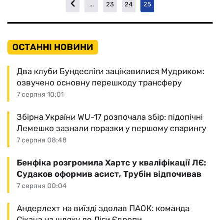
...
23
24
25
ОСТАННІ НОВИНИ
Два клуби Бундесліги зацікавилися Мудриком:
озвучено основну перешкоду трансферу
7 серпня 10:01
Збірна України WU-17 розпочала збір: підопічні
Лемешко зазнали поразки у першому спарингу
7 серпня 08:48
Бенфіка розгромила Хартс у кваліфікації ЛЄ:
Судаков оформив асист, Трубін відпочивав
7 серпня 00:04
Андерлехт на виїзді здолав ПАОК: команда
Сікана на шляху до Ліги Європи