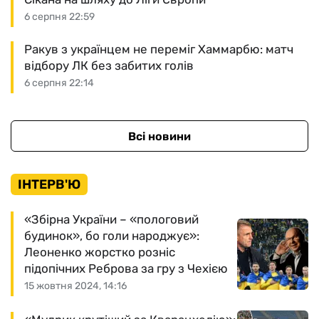
6 серпня 22:59
Ракув з українцем не переміг Хаммарбю: матч
відбору ЛК без забитих голів
6 серпня 22:14
Всі новини
ІНТЕРВ'Ю
«Збірна України – «пологовий
будинок», бо голи народжує»:
Леоненко жорстко розніс
підопічних Реброва за гру з Чехією
15 жовтня 2024, 14:16