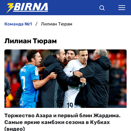
команда №1
Лилиан Тюрам
НОВИНИ
Лилиан Тюрам
АНАЛІТИКА
ІНТЕРВ'Ю
РІЗНЕ
БУКМЕКЕРИ
Торжество Азара и первый блин Жардима.
Самые яркие камбэки сезона в Кубках
(видео)