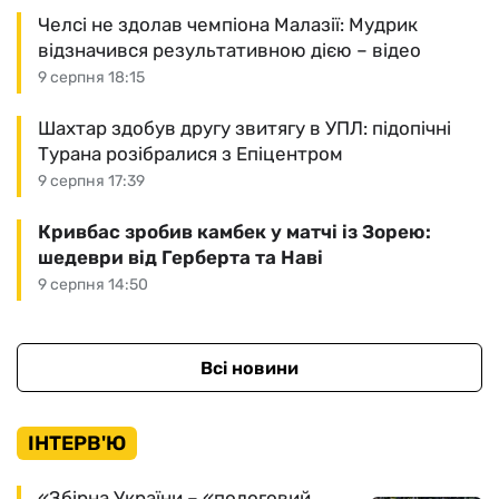
Челсі не здолав чемпіона Малазії: Мудрик
відзначився результативною дією – відео
9 серпня 18:15
Шахтар здобув другу звитягу в УПЛ: підопічні
Турана розібралися з Епіцентром
9 серпня 17:39
Кривбас зробив камбек у матчі із Зорею:
шедеври від Герберта та Наві
9 серпня 14:50
Всі новини
ІНТЕРВ'Ю
«Збірна України – «пологовий