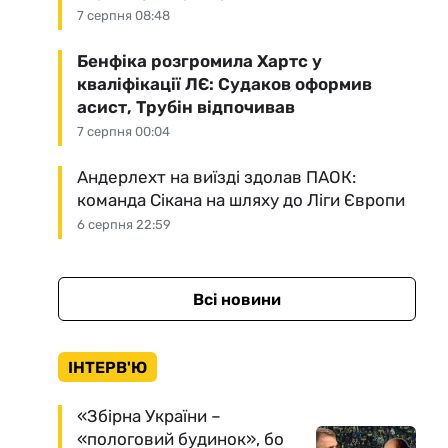
7 серпня 08:48
Бенфіка розгромила Хартс у
кваліфікації ЛЄ: Судаков оформив
асист, Трубін відпочивав
7 серпня 00:04
Андерлехт на виїзді здолав ПАОК:
команда Сікана на шляху до Ліги Європи
6 серпня 22:59
Всі новини
ІНТЕРВ'Ю
«Збірна України –
«пологовий будинок», бо