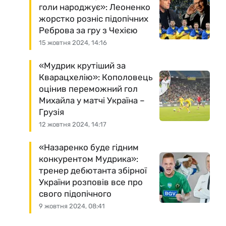
голи народжує»: Леоненко
жорстко розніс підопічних
Реброва за гру з Чехією
15 жовтня 2024, 14:16
«Мудрик крутіший за
Кварацхелію»: Кополовець
оцінив переможний гол
Михайла у матчі Україна –
Грузія
12 жовтня 2024, 14:17
«Назаренко буде гідним
конкурентом Мудрика»:
тренер дебютанта збірної
України розповів все про
свого підопічного
9 жовтня 2024, 08:41