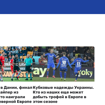
 в Дании, финал
Кубковые надежды Украины.
найпер из
Кто из наших еще может
то наиграли
добыть трофей в Европе в
еверной Европе
этом сезоне