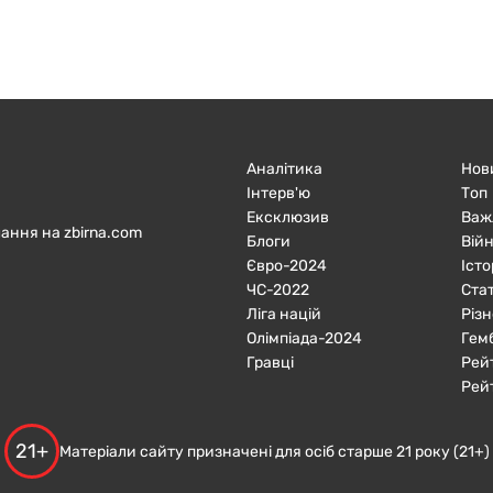
Аналітика
Нов
Інтерв'ю
Топ
Ексклюзив
Важ
ання на zbirna.com
Блоги
Війн
Євро-2024
Істо
ЧC-2022
Ста
Ліга націй
Різн
Олімпіада-2024
Гем
Гравці
Рей
Рей
21+
Матеріали сайту призначені для осіб старше 21 року (21+)