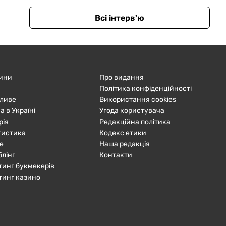
Всі інтерв'ю
ини
Про видання
Політика конфіденційності
ливе
Використання cookies
а в Україні
Угода користувача
рія
Редакційна політика
тистика
Кодекс етики
е
Наша редакція
блінг
Контакти
тинг букмекерів
тинг казино