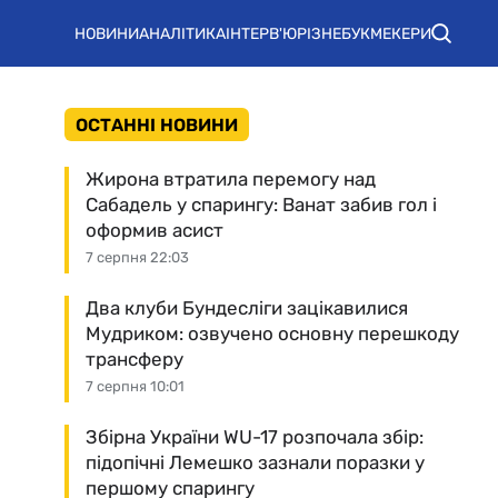
НОВИНИ
АНАЛІТИКА
ІНТЕРВ'Ю
РІЗНЕ
БУКМЕКЕРИ
ОСТАННІ НОВИНИ
Жирона втратила перемогу над
Сабадель у спарингу: Ванат забив гол і
оформив асист
7 серпня 22:03
Два клуби Бундесліги зацікавилися
Мудриком: озвучено основну перешкоду
трансферу
7 серпня 10:01
Збірна України WU-17 розпочала збір:
підопічні Лемешко зазнали поразки у
першому спарингу