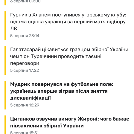
6 серпня 09:00
Гурник з Хланем поступився угорському клубу:
відома оцінка українця за перший матч відбору
ЛЄ
5 серпня 23:14
Галатасарай цікавиться гравцем збірної України:
чемпіон Туреччини проводить таємні
переговори
5 серпня 17:22
Мудрик повернувся на футбольне поле:
українець вперше зіграв після зняття
дискваліфікації
5 серпня 16:29
Циганков озвучив вимогу Жироні: чого бажає
півзахисник збірної України
5 серпня 15:51