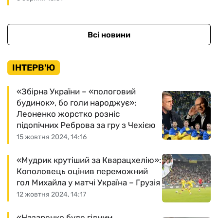
Всі новини
ІНТЕРВ'Ю
«Збірна України – «пологовий
будинок», бо голи народжує»:
Леоненко жорстко розніс
підопічних Реброва за гру з Чехією
15 жовтня 2024, 14:16
«Мудрик крутіший за Кварацхелію»:
Кополовець оцінив переможний
гол Михайла у матчі Україна – Грузія
12 жовтня 2024, 14:17
«Назаренко буде гідним