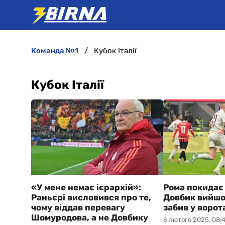
команда №1
Кубок Італії
Кубок Італії
«У мене немає ієрархій»:
Рома покидає 
Раньєрі висловився про те,
Довбик вийшов
чому віддав перевагу
забив у ворот
Шомуродова, а не Довбику
6 лютого 2025, 08: