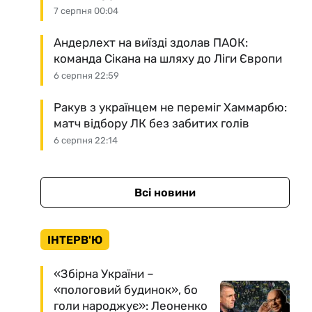
7 серпня 00:04
Андерлехт на виїзді здолав ПАОК:
команда Сікана на шляху до Ліги Європи
6 серпня 22:59
Ракув з українцем не переміг Хаммарбю:
матч відбору ЛК без забитих голів
6 серпня 22:14
Всі новини
ІНТЕРВ'Ю
«Збірна України –
«пологовий будинок», бо
голи народжує»: Леоненко