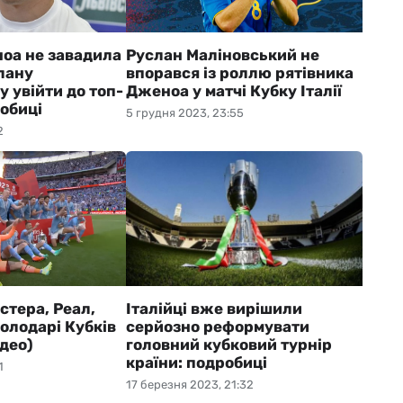
оа не завадила
Руслан Маліновський не
лану
впорався із роллю рятівника
 увійти до топ-
Дженоа у матчі Кубку Італії
обиці
5 грудня 2023, 23:55
2
стера, Реал,
Італійці вже вирішили
володарі Кубків
серйозно реформувати
ідео)
головний кубковий турнір
країни: подробиці
1
17 березня 2023, 21:32