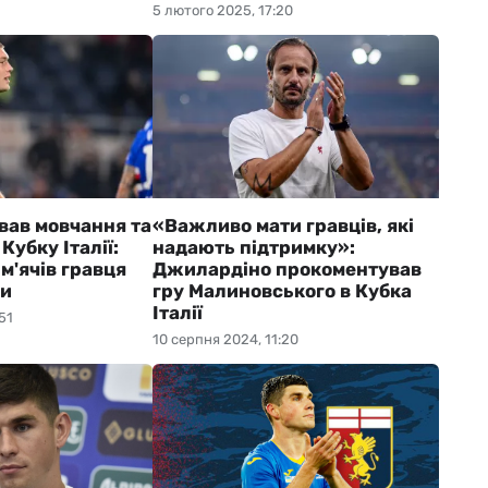
5 лютого 2025, 17:20
вав мовчання та
«Важливо мати гравців, які
Кубку Італії:
надають підтримку»:
 м'ячів гравця
Джилардіно прокоментував
ни
гру Малиновського в Кубка
Італії
51
10 серпня 2024, 11:20