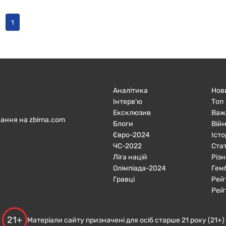
1
Аналітика
Нов
Інтерв'ю
Топ
Ексклюзив
Важ
ання на zbirna.com
Блоги
Війн
Євро-2024
Істо
ЧC-2022
Ста
Ліга націй
Різн
Олімпіада-2024
Гем
Гравці
Рей
Рей
21+
Матеріали сайту призначені для осіб старше 21 року (21+)