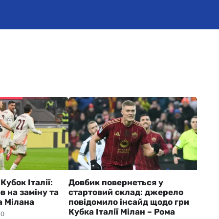
Кубок Італії:
Довбик повернеться у
 на заміну та
стартовий склад: джерело
а Мілана
повідомило інсайд щодо гри
Кубка Італії Мілан – Рома
40