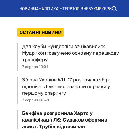
НОВИНИ
АНАЛІТИКА
ІНТЕРВ'Ю
РІЗНЕ
БУКМЕКЕРИ
ОСТАННІ НОВИНИ
Два клуби Бундесліги зацікавилися
Мудриком: озвучено основну перешкоду
трансферу
7 серпня 10:01
Збірна України WU-17 розпочала збір:
підопічні Лемешко зазнали поразки у
першому спарингу
7 серпня 08:48
Бенфіка розгромила Хартс у
кваліфікації ЛЄ: Судаков оформив
асист, Трубін відпочивав