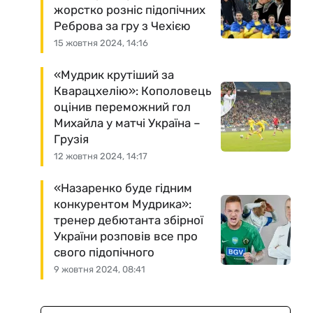
жорстко розніс підопічних
Реброва за гру з Чехією
15 жовтня 2024, 14:16
«Мудрик крутіший за
Кварацхелію»: Кополовець
оцінив переможний гол
Михайла у матчі Україна –
Грузія
12 жовтня 2024, 14:17
«Назаренко буде гідним
конкурентом Мудрика»:
тренер дебютанта збірної
України розповів все про
свого підопічного
9 жовтня 2024, 08:41