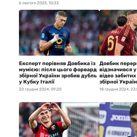
6 лютого 2025, 10:33
Експерт порівняв Довбика із
Довбик перер
мумією: після цього форвард
відзначився у 
збірної України зробив дубль
відео забитих
у Кубку Італії
збірної Украї
20 грудня 2024, 09:20
18 грудня 2024, 23: