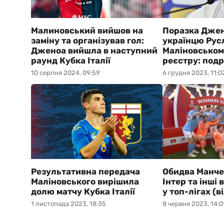
Малиновський вийшов на
Поразка Джен
заміну та організував гол:
українцю Рус
Дженоа вийшла в наступний
Маліновському
раунд Кубка Італії
реєстру: подр
10 серпня 2024, 09:59
6 грудня 2023, 11:0
Результативна передача
Обидва Манче
Маліновського вирішила
Інтер та інші 
долю матчу Кубка Італії
у топ-лігах (в
1 листопада 2023, 18:35
8 червня 2023, 14:0