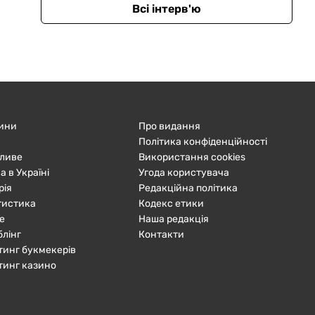
Всі інтерв'ю
ини
Про видання
Політика конфіденційності
ливе
Використання cookies
а в Україні
Угода користувача
рія
Редакційна політика
тистика
Кодекс етики
е
Наша редакція
блінг
Контакти
тинг букмекерів
тинг казино