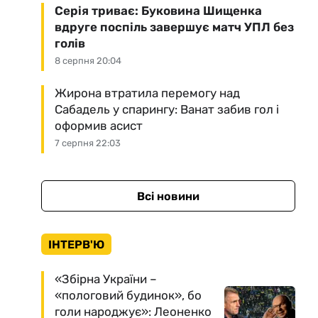
Серія триває: Буковина Шищенка
вдруге поспіль завершує матч УПЛ без
голів
8 серпня 20:04
Жирона втратила перемогу над
Сабадель у спарингу: Ванат забив гол і
оформив асист
7 серпня 22:03
Всі новини
ІНТЕРВ'Ю
«Збірна України –
«пологовий будинок», бо
голи народжує»: Леоненко