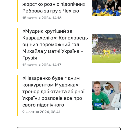
жорстко розніс підопічних
Реброва за гру з Чехією
15 жовтня 2024, 14:16
«Мудрик крутіший за
Кварацхелію»: Кополовець
оцінив переможний гол
Михайла у матчі Україна –
Грузія
12 жовтня 2024, 14:17
«Назаренко буде гідним
конкурентом Мудрика»:
тренер дебютанта збірної
України розповів все про
свого підопічного
9 жовтня 2024, 08:41