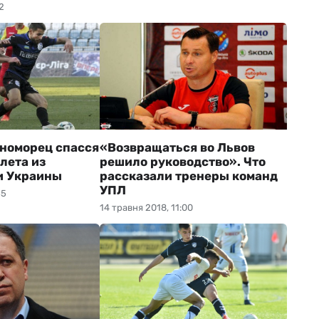
2
номорец спасся
«Возвращаться во Львов
лета из
решило руководство». Что
и Украины
рассказали тренеры команд
УПЛ
55
14 травня 2018, 11:00