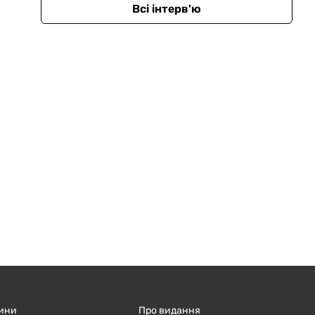
Всі інтерв'ю
ини
Про видання