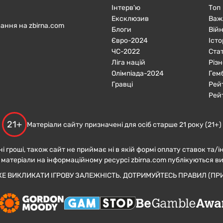
Інтерв'ю
Топ
Ексклюзив
Важ
ання на zbirna.com
Блоги
Війн
Євро-2024
Істо
ЧC-2022
Ста
Ліга націй
Різн
Олімпіада-2024
Гем
Гравці
Рей
Рей
21+
Матеріали сайту призначені для осіб старше 21 року (21+)
ні гроші, також сайт не приймає ні в якій формі оплату ставок та/і
 матеріали на інформаційному ресурсі zbirna.com публікуються в
ЖЕ ВИКЛИКАТИ ІГРОВУ ЗАЛЕЖНІСТЬ. ДОТРИМУЙТЕСЬ ПРАВИЛ (ПРИ