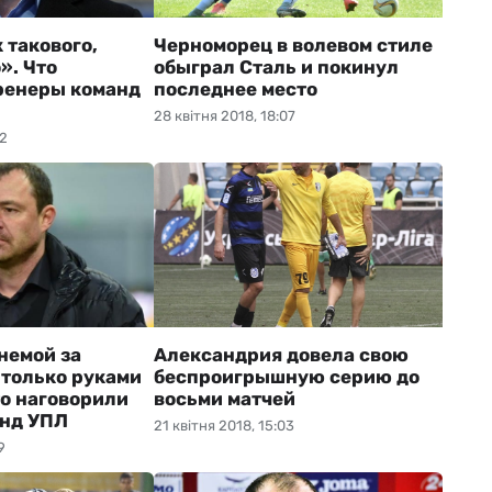
 такового,
Черноморец в волевом стиле
». Что
обыграл Сталь и покинул
ренеры команд
последнее место
28 квітня 2018, 18:07
02
 немой за
Александрия довела свою
 только руками
беспроигрышную серию до
то наговорили
восьми матчей
анд УПЛ
21 квітня 2018, 15:03
9