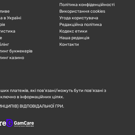
Політика конфіденційності
ливе
Використання cookies
а в Україні
Угода користувача
рія
Редакційна політика
тистика
Кодекс етики
е
Наша редакція
блінг
Контакти
тинг букмекерів
тинг казино
нших платежів, які пов’язані/можуть бути пов’язані з
иключно в інформаційних цілях.
НЦИПІВ) ВІДПОВІДАЛЬНОЇ ГРИ.