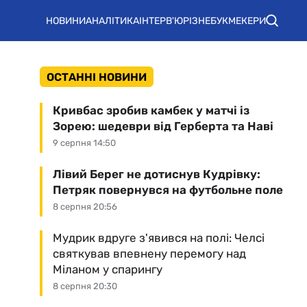
НОВИНИ
АНАЛІТИКА
ІНТЕРВ'Ю
РІЗНЕ
БУКМЕКЕРИ
ОСТАННІ НОВИНИ
Кривбас зробив камбек у матчі із
Зорею: шедеври від Герберта та Наві
9 серпня 14:50
Лівий Берег не дотиснув Кудрівку:
Петряк повернувся на футбольне поле
8 серпня 20:56
Мудрик вдруге з'явився на полі: Челсі
святкував впевнену перемогу над
Міланом у спарингу
8 серпня 20:30