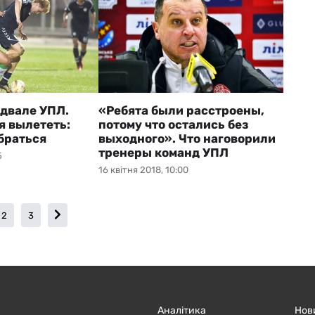
одвале УПЛ.
«Ребята были расстроены,
я вылететь:
потому что остались без
браться
выходного». Что наговорили
тренеры команд УПЛ
5
16 квітня 2018, 10:00
2
3
Аналітика
Нов