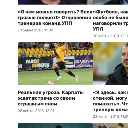
«О чем можно говорить? Всех
«Футбола, как
грязью польют!» Откровения
особо не было
тренеров команд УПЛ
наговорили т
УПЛ
7 травня 2018, 11:00
30 квітня 2018, 12:
Реальная угроза. Карпаты
«Я здесь, как
ждет встреча со своим
стенкой, могу
страшным сном
помахать». Ч
тренеры ком
28 квітня 2018, 12:01
23 квітня 2018, 11:0