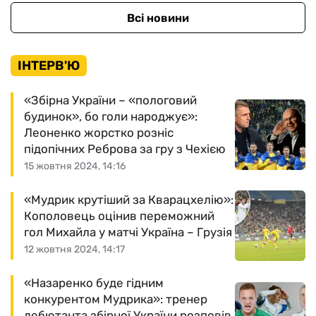
Всі новини
ІНТЕРВ'Ю
«Збірна України – «пологовий
будинок», бо голи народжує»:
Леоненко жорстко розніс
підопічних Реброва за гру з Чехією
15 жовтня 2024, 14:16
«Мудрик крутіший за Кварацхелію»:
Кополовець оцінив переможний
гол Михайла у матчі Україна – Грузія
12 жовтня 2024, 14:17
«Назаренко буде гідним
конкурентом Мудрика»: тренер
дебютанта збірної України розповів