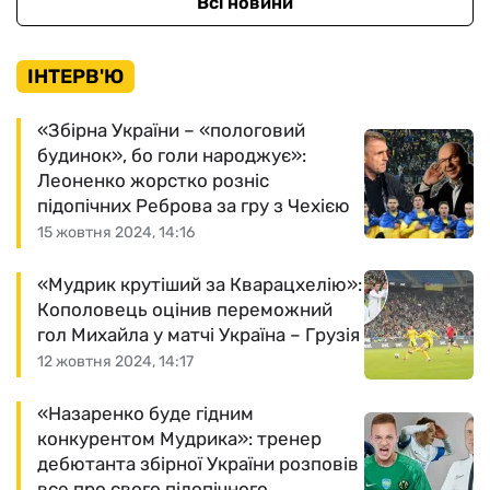
Всі новини
ІНТЕРВ'Ю
«Збірна України – «пологовий
будинок», бо голи народжує»:
Леоненко жорстко розніс
підопічних Реброва за гру з Чехією
15 жовтня 2024, 14:16
«Мудрик крутіший за Кварацхелію»:
Кополовець оцінив переможний
гол Михайла у матчі Україна – Грузія
12 жовтня 2024, 14:17
«Назаренко буде гідним
конкурентом Мудрика»: тренер
дебютанта збірної України розповів
все про свого підопічного