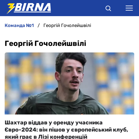
команда №1
Георгій Гочолейшвілі
НОВИНИ
Георгій Гочолейшвілі
АНАЛІТИКА
ІНТЕРВ'Ю
РІЗНЕ
БУКМЕКЕРИ
Шахтар віддав у оренду учасника
Євро-2024: він пішов у європейський клуб,
який грає в Лізі конференцій