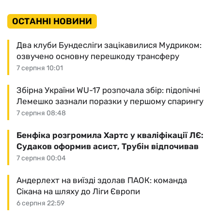
ОСТАННІ НОВИНИ
Два клуби Бундесліги зацікавилися Мудриком:
озвучено основну перешкоду трансферу
7 серпня 10:01
Збірна України WU-17 розпочала збір: підопічні
Лемешко зазнали поразки у першому спарингу
7 серпня 08:48
Бенфіка розгромила Хартс у кваліфікації ЛЄ:
Судаков оформив асист, Трубін відпочивав
7 серпня 00:04
Андерлехт на виїзді здолав ПАОК: команда
Сікана на шляху до Ліги Європи
6 серпня 22:59