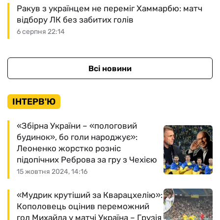
Ракув з українцем не переміг Хаммарбю: матч
відбору ЛК без забитих голів
6 серпня 22:14
Всі новини
ІНТЕРВ'Ю
«Збірна України – «пологовий
будинок», бо голи народжує»:
Леоненко жорстко розніс
підопічних Реброва за гру з Чехією
15 жовтня 2024, 14:16
«Мудрик крутіший за Кварацхелію»:
Кополовець оцінив переможний
гол Михайла у матчі Україна – Грузія