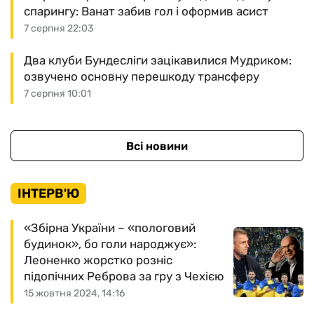
спарингу: Ванат забив гол і оформив асист
7 серпня 22:03
Два клуби Бундесліги зацікавилися Мудриком:
озвучено основну перешкоду трансферу
7 серпня 10:01
Всі новини
ІНТЕРВ'Ю
«Збірна України – «пологовий
будинок», бо голи народжує»:
Леоненко жорстко розніс
підопічних Реброва за гру з Чехією
15 жовтня 2024, 14:16