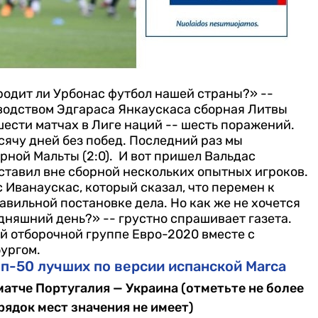
родит ли Урбонас футбол нашей страны?» --
водством Эдгараса Янкаускаса сборная Литвы
шести матчах в Лиге наций -- шесть поражений.
сячу дней без побед. Последний раз мы
рной Мальты (2:0).
И вот пришел Вальдас
оставил вне сборной нескольких опытных игроков.
 Иванаускас, который сказал, что перемен к
авильной постановке дела. Но как же не хочется
одняшний день?» -- грустно спрашивает газета.
й отборочной группе Евро-2020 вместе с
ургом.
п-50 лучших по версии испанской Marca
матче Португалия — Украина (отметьте не более
рядок мест значения не имеет)