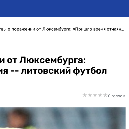
СМИ Литвы о поражении от Люксембурга: «Пришло время отчаяния -- литовский футбол погибает»
и от Люксембурга:
я -- литовский футбол
★
★
★
★
★
★
★
★
★
★
0 голосів