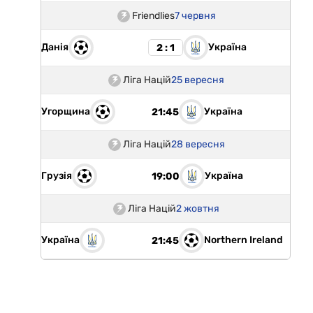
Friendlies
7 червня
Данія
Україна
2 : 1
Ліга Націй
25 вересня
Угорщина
Україна
21:45
Ліга Націй
28 вересня
Грузія
Україна
19:00
Ліга Націй
2 жовтня
Україна
Northern Ireland
21:45