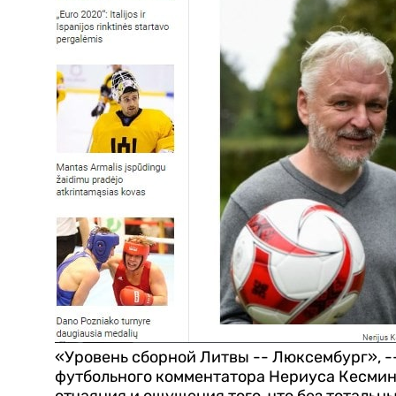
«Уровень сборной Литвы -- Люксембург», -
футбольного комментатора Нериуса Кесмина
отчаяния и ощущения того, что без тотальн