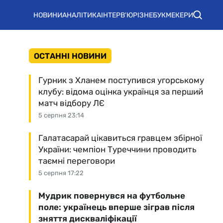
НОВИНИ
АНАЛІТИКА
ІНТЕРВ'Ю
РІЗНЕ
БУКМЕКЕРИ
ОСТАННІ НОВИНИ
Гурник з Хланем поступився угорському
клубу: відома оцінка українця за перший
матч відбору ЛЄ
5 серпня 23:14
Галатасарай цікавиться гравцем збірної
України: чемпіон Туреччини проводить
таємні переговори
5 серпня 17:22
Мудрик повернувся на футбольне
поле: українець вперше зіграв після
зняття дискваліфікації