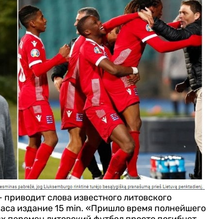
- приводит слова известного литовского
са издание 15 min.
«Пришло время полнейшего
ых перемен литовский футбол просто погибнет.