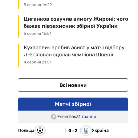
5 серпня 16:29
Циганков озвучив вимогу Жироні: чого
бажає півзахисник збірної України
5 серпня 15:51
Кухаревич зробив асист у матчі відбору
ЛЧ: Слован здолав чемпіона Швеції
4 серпня 21:51
Всі новини
Матчі збірної
Friendlies
31 травня
Польща
Україна
0 : 2