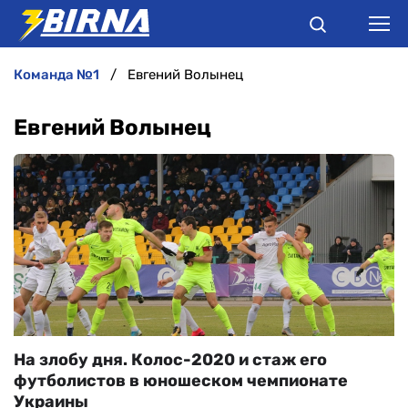
команда №1
Евгений Волынец
НОВИНИ
Евгений Волынец
АНАЛІТИКА
ІНТЕРВ'Ю
РІЗНЕ
БУКМЕКЕРИ
На злобу дня. Колос-2020 и стаж его
футболистов в юношеском чемпионате
Украины