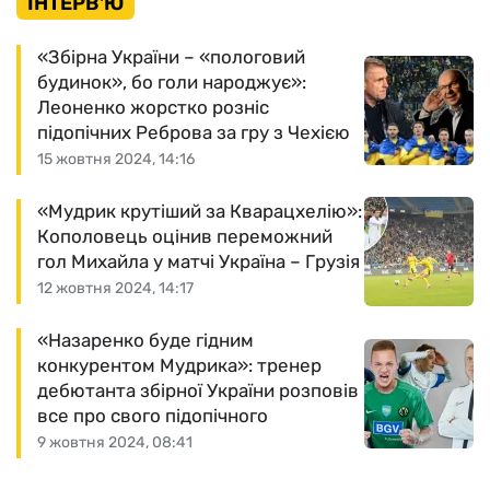
ІНТЕРВ'Ю
«Збірна України – «пологовий
будинок», бо голи народжує»:
Леоненко жорстко розніс
підопічних Реброва за гру з Чехією
15 жовтня 2024, 14:16
«Мудрик крутіший за Кварацхелію»:
Кополовець оцінив переможний
гол Михайла у матчі Україна – Грузія
12 жовтня 2024, 14:17
«Назаренко буде гідним
конкурентом Мудрика»: тренер
дебютанта збірної України розповів
все про свого підопічного
9 жовтня 2024, 08:41