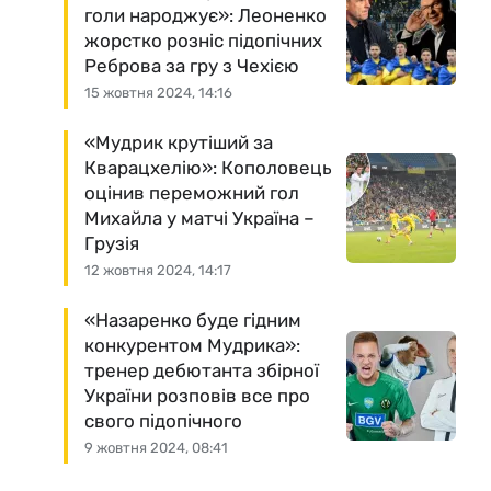
голи народжує»: Леоненко
жорстко розніс підопічних
Реброва за гру з Чехією
15 жовтня 2024, 14:16
«Мудрик крутіший за
Кварацхелію»: Кополовець
оцінив переможний гол
Михайла у матчі Україна –
Грузія
12 жовтня 2024, 14:17
«Назаренко буде гідним
конкурентом Мудрика»:
тренер дебютанта збірної
України розповів все про
свого підопічного
9 жовтня 2024, 08:41