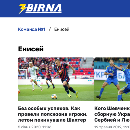
команда №1
Енисей
Енисей
Без особых успехов. Как
Кого Шевченко
провели полсезона игроки,
сборную Укра
летом покинувшие Шахтер
Сербией и Лю
5 січня 2020, 11:06
19 травня 2019, 16: