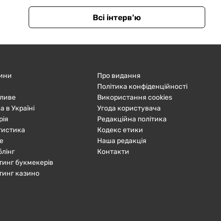
Всі інтерв'ю
ини
Про видання
Політика конфіденційності
ливе
Використання cookies
а в Україні
Угода користувача
рія
Редакційна політика
тистика
Кодекс етики
е
Наша редакція
блінг
Контакти
тинг букмекерів
тинг казино