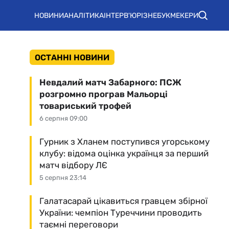
НОВИНИ
АНАЛІТИКА
ІНТЕРВ'Ю
РІЗНЕ
БУКМЕКЕРИ
ОСТАННІ НОВИНИ
Невдалий матч Забарного: ПСЖ
розгромно програв Мальорці
товариський трофей
6 серпня 09:00
Гурник з Хланем поступився угорському
клубу: відома оцінка українця за перший
матч відбору ЛЄ
5 серпня 23:14
Галатасарай цікавиться гравцем збірної
України: чемпіон Туреччини проводить
таємні переговори