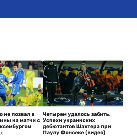
 не позвал в
Четырем удалось забить.
ины на матчи с
Успехи украинских
ксембургом
дебютантов Шахтера при
Паулу Фонсеке (видео)
03