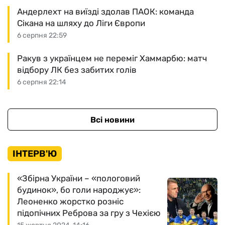
Андерлехт на виїзді здолав ПАОК: команда
Сікана на шляху до Ліги Європи
6 серпня 22:59
Ракув з українцем не переміг Хаммарбю: матч
відбору ЛК без забитих голів
6 серпня 22:14
Всі новини
ІНТЕРВ'Ю
«Збірна України – «пологовий
будинок», бо голи народжує»:
Леоненко жорстко розніс
підопічних Реброва за гру з Чехією