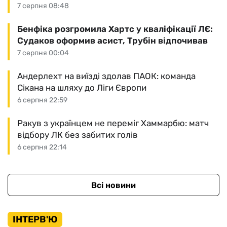
7 серпня 08:48
Бенфіка розгромила Хартс у кваліфікації ЛЄ:
Судаков оформив асист, Трубін відпочивав
7 серпня 00:04
Андерлехт на виїзді здолав ПАОК: команда
Сікана на шляху до Ліги Європи
6 серпня 22:59
Ракув з українцем не переміг Хаммарбю: матч
відбору ЛК без забитих голів
6 серпня 22:14
Всі новини
ІНТЕРВ'Ю