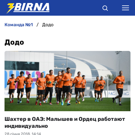
команда №1
Додо
НОВИНИ
Додо
АНАЛІТИКА
ІНТЕРВ'Ю
РІЗНЕ
БУКМЕКЕРИ
Шахтер в ОАЭ: Малышев и Ордец работают
индивидуально
28 січня 2018, 14:14