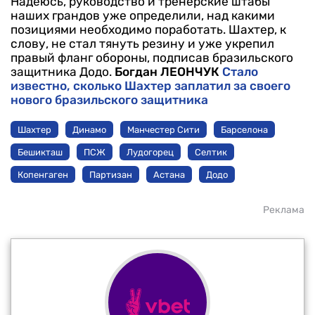
Надеюсь, руководство и тренерские штабы
наших грандов уже определили, над какими
позициями необходимо поработать. Шахтер, к
слову, не стал тянуть резину и уже укрепил
правый фланг обороны, подписав бразильского
защитника Додо.
Богдан ЛЕОНЧУК
Стало
известно, сколько Шахтер заплатил за своего
нового бразильского защитника
Шахтер
Динамо
Манчестер Сити
Барселона
Бешикташ
ПСЖ
Лудогорец
Селтик
Копенгаген
Партизан
Астана
Додо
Реклама