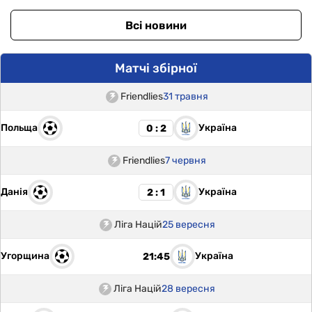
Всі новини
Матчі збірної
Friendlies
31 травня
Польща
Україна
0 : 2
Friendlies
7 червня
Данія
Україна
2 : 1
Ліга Націй
25 вересня
Угорщина
Україна
21:45
Ліга Націй
28 вересня