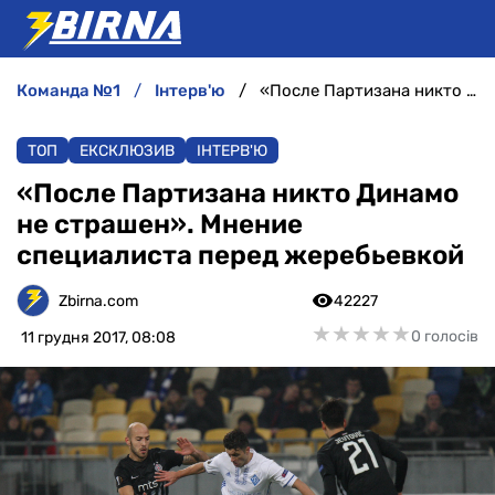
команда №1
інтерв'ю
«После Партизана никто Динамо не страшен». Мнение специалиста перед жеребьевкой
НОВИНИ
ТОП
ЕКСКЛЮЗИВ
ІНТЕРВ'Ю
АНАЛІТИКА
«После Партизана никто Динамо
не страшен». Мнение
ІНТЕРВ'Ю
специалиста перед жеребьевкой
РІЗНЕ
Zbirna.com
42227
★
★
★
★
★
★
★
★
★
★
0 голосів
11 грудня 2017, 08:08
БУКМЕКЕРИ