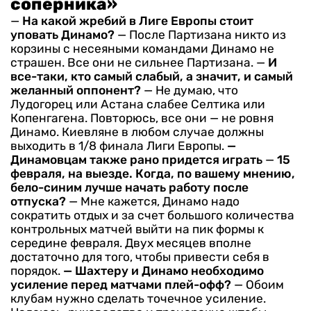
соперника»
—
На какой жребий в Лиге Европы стоит
уповать Динамо?
— После Партизана никто из
корзины с несеяными командами Динамо не
страшен. Все они не сильнее Партизана.
—
И
все-таки, кто самый слабый, а значит, и самый
желанный оппонент?
— Не думаю, что
Лудогорец или Астана слабее Селтика или
Копенгагена. Повторюсь, все они — не ровня
Динамо. Киевляне в любом случае должны
выходить в 1/8 финала Лиги Европы.
—
Динамовцам также рано придется играть
—
15
февраля, на выезде. Когда, по вашему мнению,
бело-синим лучше начать работу после
отпуска?
— Мне кажется, Динамо надо
сократить отдых и за счет большого количества
контрольных матчей выйти на пик формы к
середине февраля. Двух месяцев вполне
достаточно для того, чтобы привести себя в
порядок.
— Шахтеру и Динамо необходимо
усиление перед матчами плей-офф?
— Обоим
клубам нужно сделать точечное усиление.