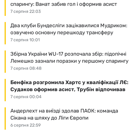
спарингу: Ванат забив гол і оформив асист
7 серпня 22:03
Два клуби Бундесліги зацікавилися Мудриком:
озвучено основну перешкоду трансферу
7 серпня 10:01
Збірна України WU-17 розпочала збір: підопічні
Лемешко зазнали поразки у першому спарингу
7 серпня 08:48
Бенфіка розгромила Хартс у кваліфікації ЛЄ:
Судаков оформив асист, Трубін відпочивав
7 серпня 00:04
Андерлехт на виїзді здолав ПАОК: команда
Сікана на шляху до Ліги Європи
6 серпня 22:59