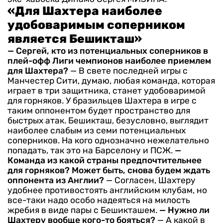
«Для Шахтера наиболее
удобоваримым соперником
является Бешикташ»
— Сергей, кто из потенциальных соперников в
плей-офф Лиги чемпионов наиболее приемлем
для Шахтера?
— В свете последней игры с
Манчестер Сити, думаю, любая команда, которая
играет в три защитника, станет удобоваримой
для горняков. У бразильцев Шахтера в игре с
таким оппонентом будет пространство для
быстрых атак. Бешикташ, безусловно, выглядит
наиболее слабым из семи потенциальных
соперников. На кого однозначно нежелательно
попадать, так это на Барселону и ПСЖ.
—
Команда из какой страны предпочтительнее
для горняков? Может быть, снова будем ждать
оппонента из Англии?
— Согласен, Шахтеру
удобнее противостоять английским клубам, но
все-таки надо особо надеяться на милость
жребия в виде пары с Бешикташем.
— Нужно ли
Шахтеру вообще кого-то бояться?
— А какой в