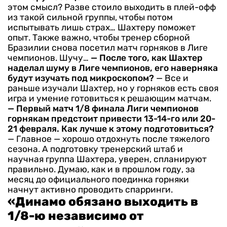
этом смысл? Разве стоило выходить в плей-офф
из такой сильной группы, чтобы потом
испытывать лишь страх… Шахтеру поможет
опыт. Также важно, чтобы тренер сборной
Бразилии снова посетил матч горняков в Лиге
чемпионов. Шучу…
— После того, как Шахтер
наделал шуму в Лиге чемпионов, его наверняка
будут изучать под микроскопом?
— Все и
раньше изучали Шахтер, но у горняков есть своя
игра и умение готовиться к решающим матчам.
— Первый матч 1/8 финала Лиги чемпионов
горнякам предстоит привести 13-14-го или 20-
21 февраля. Как лучше к этому подготовиться?
— Главное — хорошо отдохнуть после тяжелого
сезона. А подготовку тренерский штаб и
научная группа Шахтера, уверен, спланируют
правильно. Думаю, как и в прошлом году, за
месяц до официального поединка горняки
начнут активно проводить спарринги.
«Динамо обязано выходить в
1/8-ю независимо от