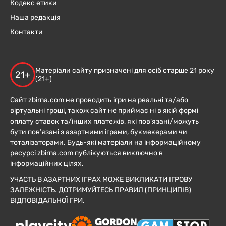
Кодекс етики
Наша редакція
Контакти
Матеріали сайту призначені для осіб старше 21 року
21+
(21+)
Сайт zbirna.com не проводить ігри на реальні та/або
віртуальні гроші, також сайт не приймає ні в якій формі
оплату ставок та/інших платежів, які пов’язані/можуть
бути пов’язані з азартними іграми, букмекерами чи
тоталізаторами. Будь-які матеріали на інформаційному
ресурсі zbirna.com публікуються виключно в
інформаційних цілях.
УЧАСТЬ В АЗАРТНИХ ІГРАХ МОЖЕ ВИКЛИКАТИ ІГРОВУ
ЗАЛЕЖНІСТЬ. ДОТРИМУЙТЕСЬ ПРАВИЛ (ПРИНЦИПІВ)
ВІДПОВІДАЛЬНОЇ ГРИ.