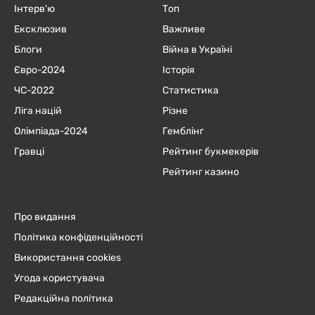
Інтерв'ю
Топ
Ексклюзив
Важливе
Блоги
Війна в Україні
Євро-2024
Історія
ЧC-2022
Статистика
Ліга націй
Різне
Олімпіада-2024
Гемблінг
Гравці
Рейтинг букмекерів
Рейтинг казино
Про видання
Політика конфіденційності
Використання cookies
Угода користувача
Редакційна політика