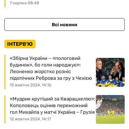
7 серпня 08:48
Всі новини
ІНТЕРВ'Ю
«Збірна України – «пологовий
будинок», бо голи народжує»:
Леоненко жорстко розніс
підопічних Реброва за гру з Чехією
15 жовтня 2024, 14:16
«Мудрик крутіший за Кварацхелію»:
Кополовець оцінив переможний
гол Михайла у матчі Україна – Грузія
12 жовтня 2024, 14:17