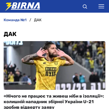
команда №1
ДАК
НОВИНИ
ДАК
АНАЛІТИКА
ІНТЕРВ'Ю
РІЗНЕ
БУКМЕКЕРИ
«Нічого не працює та живеш ніби в ізоляції»:
колишній нападник збірної України U-21
зробив відверту заяву