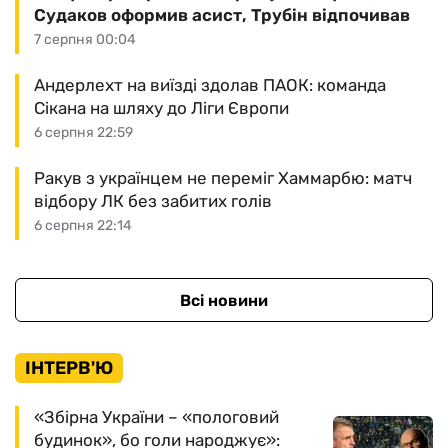
Судаков оформив асист, Трубін відпочивав
7 серпня 00:04
Андерлехт на виїзді здолав ПАОК: команда
Сікана на шляху до Ліги Європи
6 серпня 22:59
Ракув з українцем не переміг Хаммарбю: матч
відбору ЛК без забитих голів
6 серпня 22:14
Всі новини
ІНТЕРВ'Ю
«Збірна України – «пологовий
будинок», бо голи народжує»: